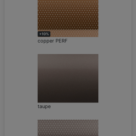
+10%
copper PERF
taupe