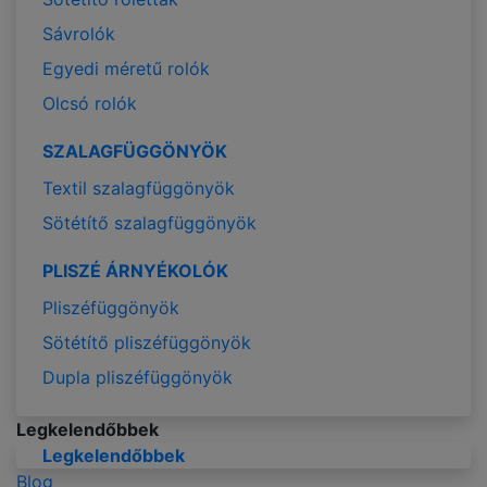
Sávrolók
Egyedi méretű rolók
Olcsó rolók
SZALAGFÜGGÖNYÖK
Textil szalagfüggönyök
Sötétítő szalagfüggönyök
PLISZÉ ÁRNYÉKOLÓK
Pliszéfüggönyök
Sötétítő pliszéfüggönyök
Dupla pliszéfüggönyök
Legkelendőbbek
Legkelendőbbek
Blog