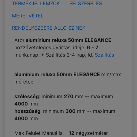
TERMÉKJELLEMZŐK
FELSZERELÉS
MÉRETVÉTEL
RENDELKEZÉSRE ÁLLÓ SZÍNEK
A(z)
alumínium reluxa 50mm ELEGANCE
hozzávetőleges gyártási ideje:
6
-
7
munkanap. + Szállítás 2-4 nap, ld.
Szállítás
alumínium reluxa 50mm ELEGANCE
min/max
méretei:
szélesség
: minimum
270
mm -- maximum
4000
mm
hosszúság
: minimum
300
mm -- maximum
4000
mm
Max Felület Manuális =
12
négyzetméter