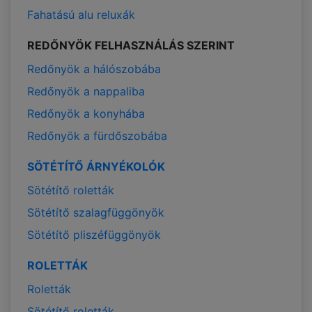
Fahatású alu reluxák
REDŐNYÖK FELHASZNÁLÁS SZERINT
Redőnyök a hálószobába
Redőnyök a nappaliba
Redőnyök a konyhába
Redőnyök a fürdőszobába
SÖTÉTÍTŐ ÁRNYÉKOLÓK
Sötétítő roletták
Sötétítő szalagfüggönyök
Sötétítő pliszéfüggönyök
ROLETTÁK
Roletták
Sötétítő roletták