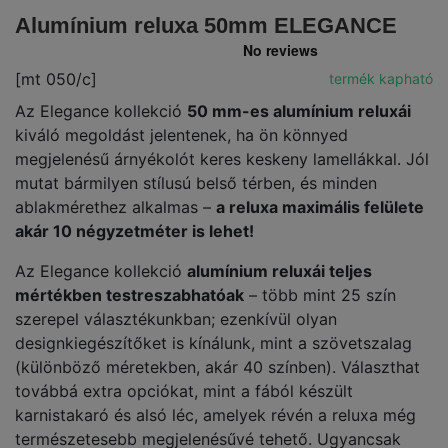
Alumínium reluxa 50mm ELEGANCE
[mt 050/c]
termék kapható
Az Elegance kollekció
50 mm-es alumínium reluxái
kiváló megoldást jelentenek, ha ön könnyed
megjelenésű árnyékolót keres keskeny lamellákkal. Jól
mutat bármilyen stílusú belső térben, és minden
ablakmérethez alkalmas –
a reluxa maximális felülete
akár 10 négyzetméter is lehet!
Az Elegance kollekció
alumínium reluxái teljes
mértékben testreszabhatóak
– több mint 25 szín
szerepel választékunkban; ezenkívül olyan
designkiegészítőket is kínálunk, mint a szövetszalag
(különböző méretekben, akár 40 színben). Választhat
továbbá extra opciókat, mint a fából készült
karnistakaró és alsó léc, amelyek révén a reluxa még
természetesebb megjelenésűvé tehető. Ugyancsak