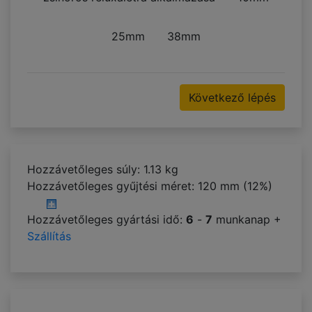
25mm
38mm
Következő lépés
Hozzávetőleges súly: 1.13 kg
Hozzávetőleges gyűjtési méret:
120 mm (12%)
Hozzávetőleges gyártási idő:
6
-
7
munkanap +
Szállítás