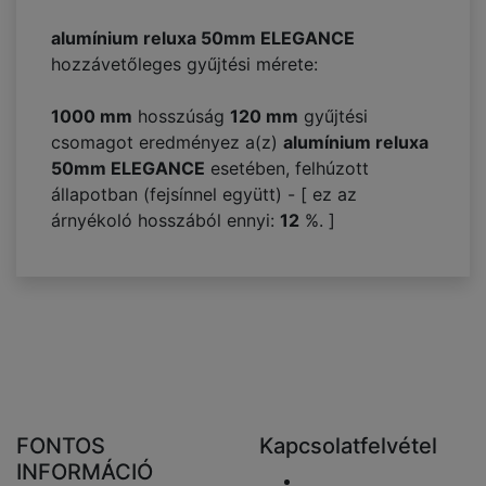
alumínium reluxa 50mm ELEGANCE
hozzávetőleges gyűjtési mérete:
1000 mm
hosszúság
120
mm
gyűjtési
csomagot eredményez a(z)
alumínium reluxa
50mm ELEGANCE
esetében, felhúzott
állapotban (fejsínnel együtt) - [ ez az
árnyékoló hosszából ennyi:
12
%. ]
FONTOS
Kapcsolatfelvétel
INFORMÁCIÓ
Email elküldése