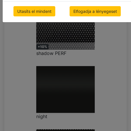
Utasíts el mindent
Elfogadja a lényegeset
+10%
shadow PERF
night