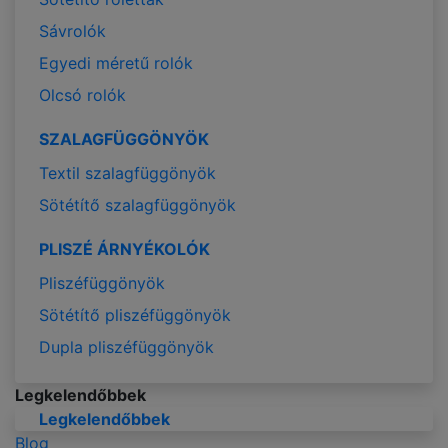
Sávrolók
Egyedi méretű rolók
Olcsó rolók
SZALAGFÜGGÖNYÖK
Textil szalagfüggönyök
Sötétítő szalagfüggönyök
PLISZÉ ÁRNYÉKOLÓK
Pliszéfüggönyök
Sötétítő pliszéfüggönyök
Dupla pliszéfüggönyök
Legkelendőbbek
Legkelendőbbek
Blog