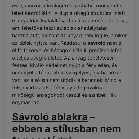
este, amikor a kivilágított szobába könnyen be
lehet kintről látni. A dupla rétegű struktúra miatt
e megoldás kialakítása dupla vezetősínen alapul,
ami lehetővé teszi az ablak akadálytalan
használatát, viszont az anyag nem lóg le, amikor
az ablak nyitva van. Ráadásul a
sávroló
nem áll
el feltekerve, és hézagok nélkül, precízen lefedi
a teljes üvegfelületet. Az anyag tökéletesen
feszes, kiváló védelmet nyújt a fény ellen, és
nem nyúlik túl az ablakszegélyen, így ha huzat
van, az alsó sín nem ütődik a keretnek. Mind a
tok, mind az alsó fémsúly a legkiválóbb
minőségű anyagokból készül és színben illik
egymáshoz.
Sávroló ablakra
–
ebben a stílusban nem