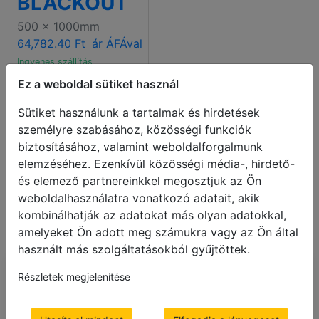
BLACKOUT
500 x 1000mm
64,782.40 Ft
ár ÁFÁval
Ingyenes szállítás
Ez a weboldal sütiket használ
Sütiket használunk a tartalmak és hirdetések
személyre szabásához, közösségi funkciók
biztosításához, valamint weboldalforgalmunk
elemzéséhez. Ezenkívül közösségi média-, hirdető-
és elemező partnereinkkel megosztjuk az Ön
weboldalhasználatra vonatkozó adatait, akik
kombinálhatják az adatokat más olyan adatokkal,
amelyeket Ön adott meg számukra vagy az Ön által
használt más szolgáltatásokból gyűjtöttek.
Belső sávrolók
– az
Részletek megjelenítése
élvezetes pihenéshez