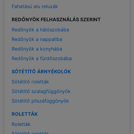
Fahatású alu reluxák
REDŐNYÖK FELHASZNÁLÁS SZERINT
Redőnyök a hálószobába
Redőnyök a nappaliba
Redőnyök a konyhába
Redőnyök a fürdőszobába
SÖTÉTÍTŐ ÁRNYÉKOLÓK
Sötétítő roletták
Sötétítő szalagfüggönyök
Sötétítő pliszéfüggönyök
ROLETTÁK
Roletták
Sötétítő roletták