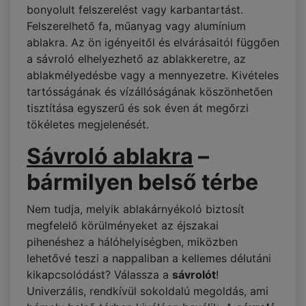
bonyolult felszerelést vagy karbantartást.
Felszerelhető fa, műanyag vagy alumínium
ablakra. Az ön igényeitől és elvárásaitól függően
a sávroló elhelyezhető az ablakkeretre, az
ablakmélyedésbe vagy a mennyezetre. Kivételes
tartósságának és vízállóságának köszönhetően
tisztítása egyszerű és sok éven át megőrzi
tökéletes megjelenését.
Sávroló ablakra
–
bármilyen belső térbe
Nem tudja, melyik ablakárnyékoló biztosít
megfelelő körülményeket az éjszakai
pihenéshez a hálóhelyiségben, miközben
lehetővé teszi a nappaliban a kellemes délutáni
kikapcsolódást? Válassza a
sávrolót
!
Univerzális, rendkívül sokoldalú megoldás, ami