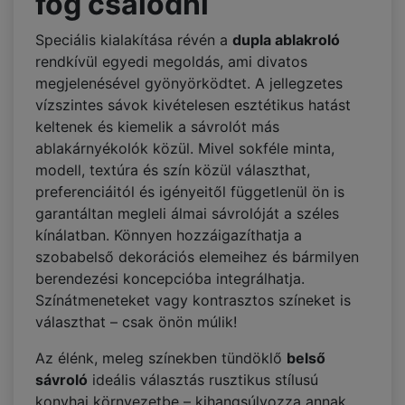
fog csalódni
Speciális kialakítása révén a
dupla ablakroló
rendkívül egyedi megoldás, ami divatos
megjelenésével gyönyörködtet. A jellegzetes
vízszintes sávok kivételesen esztétikus hatást
keltenek és kiemelik a sávrolót más
ablakárnyékolók közül. Mivel sokféle minta,
modell, textúra és szín közül választhat,
preferenciáitól és igényeitől függetlenül ön is
garantáltan megleli álmai sávrolóját a széles
kínálatban. Könnyen hozzáigazíthatja a
szobabelső dekorációs elemeihez és bármilyen
berendezési koncepcióba integrálhatja.
Színátmeneteket vagy kontrasztos színeket is
választhat – csak önön múlik!
Az élénk, meleg színekben tündöklő
belső
sávroló
ideális választás rusztikus stílusú
konyhai környezetbe – kihangsúlyozza annak