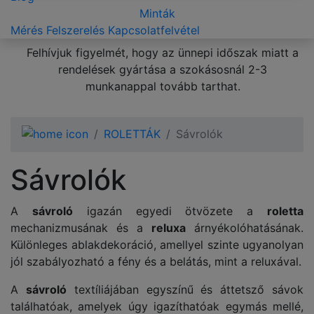
Minták
Mérés
Felszerelés
Kapcsolatfelvétel
Felhívjuk figyelmét, hogy az ünnepi időszak miatt a
rendelések gyártása a szokásosnál 2-3
munkanappal tovább tarthat.
ROLETTÁK
Sávrolók
Sávrolók
A
sávroló
igazán egyedi ötvözete a
roletta
mechanizmusának és a
reluxa
árnyékolóhatásának.
Különleges ablakdekoráció, amellyel szinte ugyanolyan
jól szabályozható a fény és a belátás, mint a reluxával.
A
sávroló
textíliájában egyszínű és áttetsző sávok
találhatóak, amelyek úgy igazíthatóak egymás mellé,