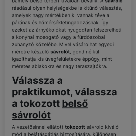
bámely belső térben kiválóan beválik. A
sávroló
ráadásul olyan helyiségekbe is kitűnő választás,
amelyek nagy mértékben ki vannak téve a
párának és hőmérsékletingadozásnak. Így
ezeket az árnyékolókat nyugodtan felszerelheti
a konyhai mosogató vagy a fürdőszobai
zuhanyzó közelébe. Mivel vásárolhat egyedi
méretre készülő
sávrolót
, gond nélkül
igazíthatja kis üvegfelületekre éppúgy, mint
méretes ablakokra és nagy teraszajtókra.
Válassza a
praktikumot, válassza
a tokozott
belső
sávrolót
A vezetősínnel ellátott
tokozott
sávroló kiváló
mód a belátásgátlás biztosítására, különösen