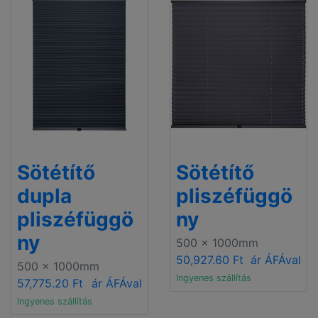
Sötétítő
Sötétítő
dupla
pliszéfüggö
pliszéfüggö
ny
ny
500 x 1000mm
50,927.60 Ft
ár ÁFÁval
500 x 1000mm
Ingyenes szállítás
57,775.20 Ft
ár ÁFÁval
Ingyenes szállítás