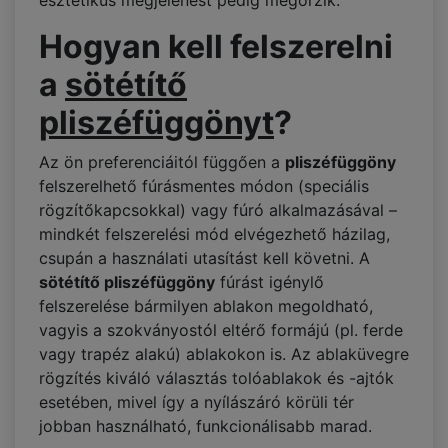
esztétikus megjelenést pedig megőrzik.
Hogyan kell felszerelni
a
sötétítő
pliszéfüggönyt
?
Az ön preferenciáitól függően a
pliszéfüggöny
felszerelhető fúrásmentes módon (speciális
rögzítőkapcsokkal) vagy fúró alkalmazásával –
mindkét felszerelési mód elvégezhető házilag,
csupán a használati utasítást kell követni. A
sötétítő pliszéfüggöny
fúrást igénylő
felszerelése bármilyen ablakon megoldható,
vagyis a szokványostól eltérő formájú (pl. ferde
vagy trapéz alakú) ablakokon is. Az ablaküvegre
rögzítés kiváló választás tolóablakok és -ajtók
esetében, mivel így a nyílászáró körüli tér
jobban használható, funkcionálisabb marad.