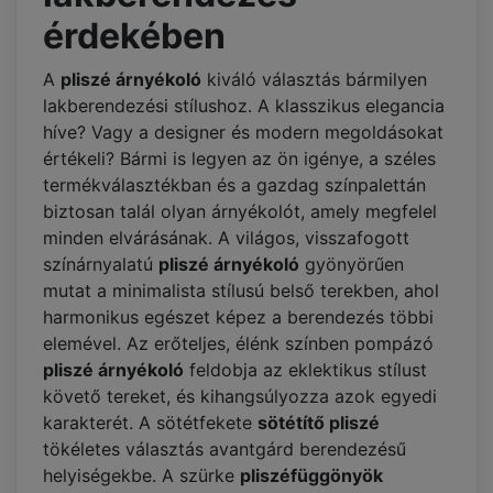
érdekében
A
pliszé árnyékoló
kiváló választás bármilyen
lakberendezési stílushoz. A klasszikus elegancia
híve? Vagy a designer és modern megoldásokat
értékeli? Bármi is legyen az ön igénye, a széles
termékválasztékban és a gazdag színpalettán
biztosan talál olyan árnyékolót, amely megfelel
minden elvárásának. A világos, visszafogott
színárnyalatú
pliszé árnyékoló
gyönyörűen
mutat a minimalista stílusú belső terekben, ahol
harmonikus egészet képez a berendezés többi
elemével. Az erőteljes, élénk színben pompázó
pliszé árnyékoló
feldobja az eklektikus stílust
követő tereket, és kihangsúlyozza azok egyedi
karakterét. A sötétfekete
sötétítő pliszé
tökéletes választás avantgárd berendezésű
helyiségekbe. A szürke
pliszéfüggönyök