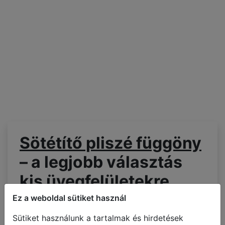
Sötétítő pliszé függöny
– a legjobb választás
kis üvegfelületekre
Ez a weboldal sütiket használ
A
pliszé árnyékoló
az egyik legnépszerűbb és
legtöbbek által választott ablakárnyékoló – és
Sütiket használunk a tartalmak és hirdetések