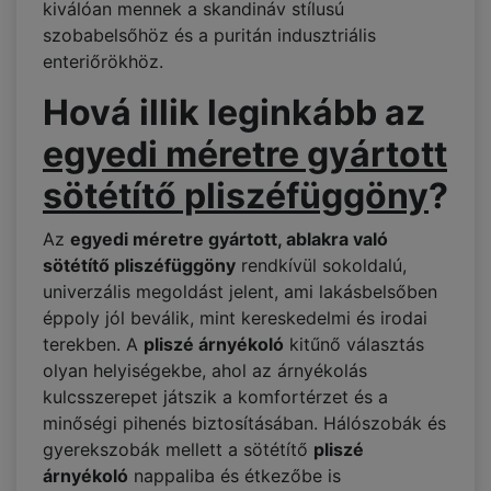
kiválóan mennek a skandináv stílusú
szobabelsőhöz és a puritán indusztriális
enteriőrökhöz.
Hová illik leginkább az
egyedi méretre gyártott
sötétítő pliszéfüggöny
?
Az
egyedi méretre gyártott, ablakra való
sötétítő pliszéfüggöny
rendkívül sokoldalú,
univerzális megoldást jelent, ami lakásbelsőben
éppoly jól beválik, mint kereskedelmi és irodai
terekben. A
pliszé árnyékoló
kitűnő választás
olyan helyiségekbe, ahol az árnyékolás
kulcsszerepet játszik a komfortérzet és a
minőségi pihenés biztosításában. Hálószobák és
gyerekszobák mellett a sötétítő
pliszé
árnyékoló
nappaliba és étkezőbe is