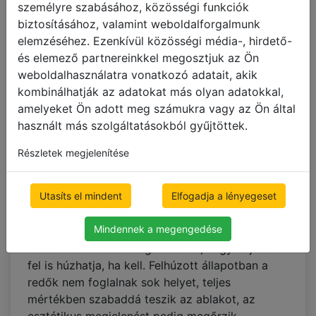
nem ok nélkül! Kitűnő védelmet nyújt a nap
személyre szabásához, közösségi funkciók
sugarai és a mesterséges utcai fények ellen
biztosításához, valamint weboldalforgalmunk
egyaránt, biztosítja a komfortos pihenést,
elemzéséhez. Ezenkívül közösségi média-, hirdető-
valamint véd a járókelők és szomszédok
és elemező partnereinkkel megosztjuk az Ön
kíváncsi tekintete elől. Ráadásul a
pliszé
weboldalhasználatra vonatkozó adatait, akik
árnyékoló
felbecsülhetetlen szolgálatot tesz a
kombinálhatják az adatokat más olyan adatokkal,
helyiség hőmérsékletének szabályozásában: a
amelyeket Ön adott meg számukra vagy az Ön által
belső tereket megóvja a hőségtől még a
használt más szolgáltatásokból gyűjtöttek.
legforróbb kánikulában is.
Részletek megjelenítése
Az
árnyékoló
speciális kialakítása révén a
redők
az alsó és felső részen is mozgathatóak, ami
Utasíts el mindent
Elfogadja a lényegeset
lehetővé teszi a helyiségbe jutó fény
mennyiségének precíz szabályozását.
Mindennek a megengedése
Napszaktól és igényeitől függően takarhatja
vele az ablak tetszőleges részét, vagy teljesen
fel is húzhatja, ha kell. Felhúzott állapotban a
redők nem foglalnak sok helyet, teljes
mértékben szabaddá teszik az ablakot, az