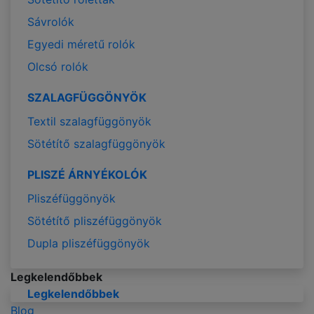
Sávrolók
Egyedi méretű rolók
Olcsó rolók
SZALAGFÜGGÖNYÖK
Textil szalagfüggönyök
Sötétítő szalagfüggönyök
PLISZÉ ÁRNYÉKOLÓK
Pliszéfüggönyök
Sötétítő pliszéfüggönyök
Dupla pliszéfüggönyök
Legkelendőbbek
Legkelendőbbek
Blog