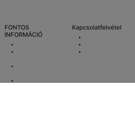
FONTOS
Kapcsolatfelvétel
INFORMÁCIÓ
Email elküldése
Szállítás
+48 881333798
Visszaküldés és
info@fareluxaonline.
pénzvisszatérítés
hu
Adatvédelmi
nyilatkozat
Jogi nyilatkozat
ÁFA-ügyek
Fizetési információk
Honlaptérkép