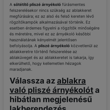
A
sötétítő pliszé árnyékoló
fúrásmentes
felszerelésekor nincs szükség az ablakkeret
megfúrására; ez az alsó és felső kereten lévő
rögzítőkampók alkalmazásával történik. Ez
esetben érdemes figyelni a rögzítők minőségére
és méretére, mivel ez az árnyékoló későbbi
használatának kényelmét jelentősen
befolyásolja. A
pliszé árnyékoló
közvetlenül az
ablakkeretre történő felszerelése az
ablaküveget és az ablakkeretet is takarja, így
elkerülhető, hogy kellemetlen hézagok
maradjanak.
Válassza az
ablakra
való pliszé árnyékolót
a
hibátlan megjelenésű
lakberendezés