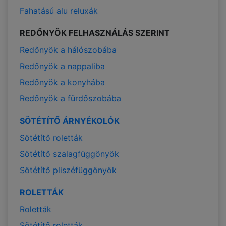
Fahatású alu reluxák
REDŐNYÖK FELHASZNÁLÁS SZERINT
Redőnyök a hálószobába
Redőnyök a nappaliba
Redőnyök a konyhába
Redőnyök a fürdőszobába
SÖTÉTÍTŐ ÁRNYÉKOLÓK
Sötétítő roletták
Sötétítő szalagfüggönyök
Sötétítő pliszéfüggönyök
ROLETTÁK
Roletták
Sötétítő roletták