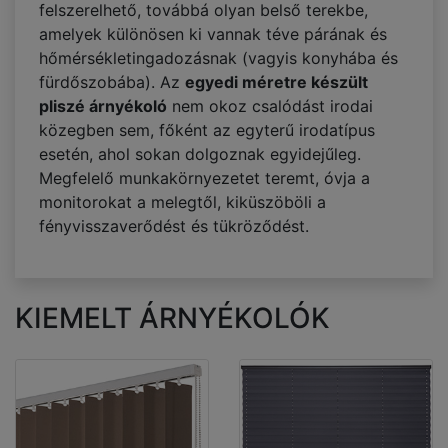
felszerelhető, továbbá olyan belső terekbe,
amelyek különösen ki vannak téve párának és
hőmérsékletingadozásnak (vagyis konyhába és
fürdőszobába). Az
egyedi méretre készült
pliszé árnyékoló
nem okoz csalódást irodai
közegben sem, főként az egyterű irodatípus
esetén, ahol sokan dolgoznak egyidejűleg.
Megfelelő munkakörnyezetet teremt, óvja a
monitorokat a melegtől, kiküszöböli a
fényvisszaverődést és tükröződést.
KIEMELT ÁRNYÉKOLÓK