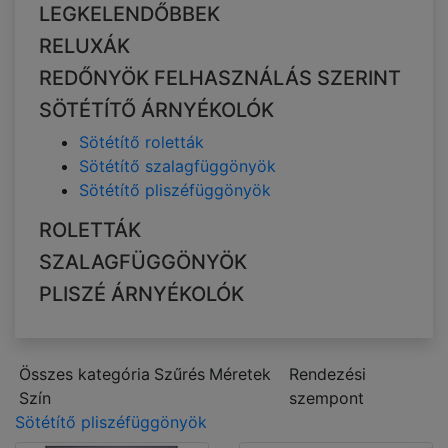
LEGKELENDŐBBEK
RELUXÁK
REDŐNYÖK FELHASZNÁLÁS SZERINT
SÖTÉTÍTŐ ÁRNYÉKOLÓK
Sötétítő roletták
Sötétítő szalagfüggönyök
Sötétítő pliszéfüggönyök
ROLETTÁK
SZALAGFÜGGÖNYÖK
PLISZÉ ÁRNYÉKOLÓK
Összes kategória
Szűrés
Méretek
Rendezési
Szín
szempont
Sötétítő pliszéfüggönyök