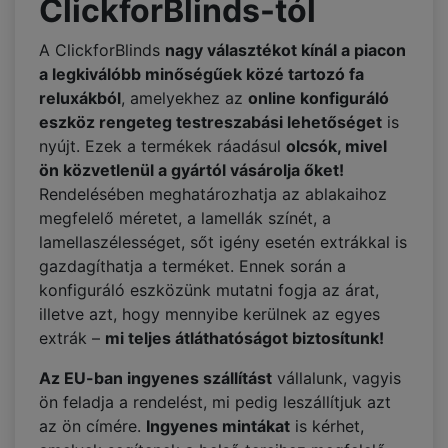
ClickforBlinds-tól
A ClickforBlinds
nagy választékot kínál a piacon
a legkiválóbb minőségűek közé tartozó fa
reluxákból
, amelyekhez az
online konfiguráló
eszköz rengeteg testreszabási lehetőséget
is
nyújt. Ezek a termékek ráadásul
olcsók, mivel
ön közvetlenül a gyártól vásárolja őket!
Rendelésében meghatározhatja az ablakaihoz
megfelelő méretet, a lamellák színét, a
lamellaszélességet, sőt igény esetén extrákkal is
gazdagíthatja a terméket. Ennek során a
konfiguráló eszközünk mutatni fogja az árat,
illetve azt, hogy mennyibe kerülnek az egyes
extrák –
mi teljes átláthatóságot biztosítunk!
Az EU-ban ingyenes szállítást
vállalunk, vagyis
ön feladja a rendelést, mi pedig leszállítjuk azt
az ön címére.
Ingyenes mintákat
is kérhet,