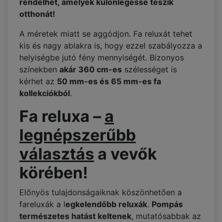
rendelhet, amelyek különlegessé teszik
otthonát!
A méretek miatt se aggódjon. Fa reluxát tehet
kis és nagy ablakra is, hogy ezzel szabályozza a
helyiségbe jutó fény mennyiségét. Bizonyos
színekben
akár 360 cm-es
szélességet is
kérhet az
50 mm-es és 65 mm-es fa
kollekciókból
.
Fa reluxa –
a
legnépszerűbb
választás
a vevők
körében!
Előnyös tulajdonságaiknak köszönhetően a
fareluxák a l
egkelendőbb reluxák
.
Pompás
természetes hatást keltenek
, mutatósabbak az