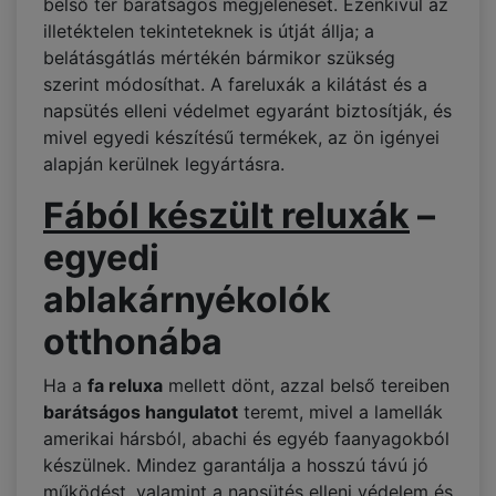
belső tér barátságos megjelenését. Ezenkívül az
illetéktelen tekinteteknek is útját állja; a
belátásgátlás mértékén bármikor szükség
szerint módosíthat. A fareluxák a kilátást és a
napsütés elleni védelmet egyaránt biztosítják, és
mivel egyedi készítésű termékek, az ön igényei
alapján kerülnek legyártásra.
Fából készült reluxák
–
egyedi
ablakárnyékolók
otthonába
Ha a
fa reluxa
mellett dönt, azzal belső tereiben
barátságos hangulatot
teremt, mivel a lamellák
amerikai hársból, abachi és egyéb faanyagokból
készülnek. Mindez garantálja a hosszú távú jó
működést, valamint a napsütés elleni védelem és