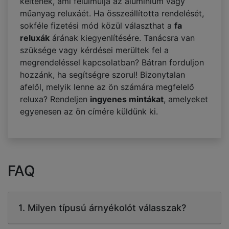
keltenek, ami felülmúlja az alumínium vagy
műanyag reluxáét. Ha összeállította rendelését,
sokféle fizetési mód közül választhat a
fa
reluxák
árának kiegyenlítésére. Tanácsra van
szüksége vagy kérdései merültek fel a
megrendeléssel kapcsolatban? Bátran forduljon
hozzánk, ha segítségre szorul! Bizonytalan
afelől, melyik lenne az ön számára megfelelő
reluxa? Rendeljen
ingyenes mintákat
, amelyeket
egyenesen az ön címére küldünk ki.
FAQ
1. Milyen típusú árnyékolót válasszak?