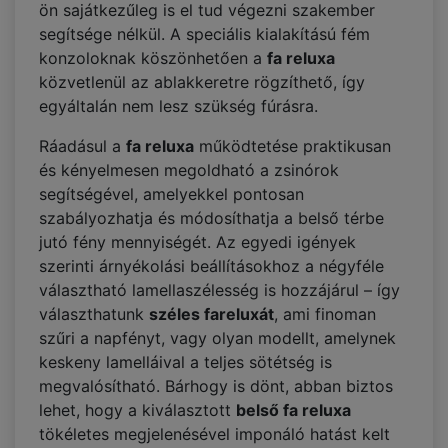
ön sajátkezűleg is el tud végezni szakember
segítsége nélkül. A speciális kialakítású fém
konzoloknak köszönhetően a
fa reluxa
közvetlenül az ablakkeretre rögzíthető, így
egyáltalán nem lesz szükség fúrásra.
Ráadásul a
fa reluxa
működtetése praktikusan
és kényelmesen megoldható a zsinórok
segítségével, amelyekkel pontosan
szabályozhatja és módosíthatja a belső térbe
jutó fény mennyiségét. Az egyedi igények
szerinti árnyékolási beállításokhoz a négyféle
választható lamellaszélesség is hozzájárul – így
választhatunk
széles fareluxát
, ami finoman
szűri a napfényt, vagy olyan modellt, amelynek
keskeny lamelláival a teljes sötétség is
megvalósítható. Bárhogy is dönt, abban biztos
lehet, hogy a kiválasztott
belső fa reluxa
tökéletes megjelenésével imponáló hatást kelt