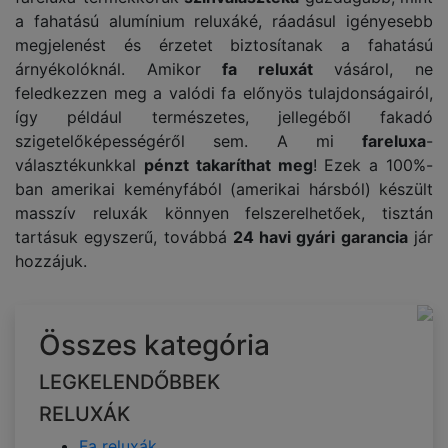
a fahatású alumínium reluxáké, ráadásul igényesebb
megjelenést és érzetet biztosítanak a fahatású
árnyékolóknál. Amikor
fa reluxát
vásárol, ne
feledkezzen meg a valódi fa előnyös tulajdonságairól,
így például természetes, jellegéből fakadó
szigetelőképességéről sem. A mi
fareluxa
-
választékunkkal
pénzt takaríthat meg
! Ezek a 100%-
ban amerikai keményfából (amerikai hársból) készült
masszív reluxák könnyen felszerelhetőek, tisztán
tartásuk egyszerű, továbbá
24 havi gyári garancia
jár
hozzájuk.
Összes kategória
LEGKELENDŐBBEK
RELUXÁK
Fa reluxák