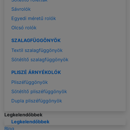
Sávrolók
Egyedi méretű rolók
Olcsó rolók
SZALAGFÜGGÖNYÖK
Textil szalagfüggönyök
Sötétítő szalagfüggönyök
PLISZÉ ÁRNYÉKOLÓK
Pliszéfüggönyök
Sötétítő pliszéfüggönyök
Dupla pliszéfüggönyök
Legkelendőbbek
Legkelendőbbek
Blog