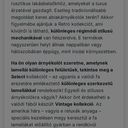
rusztikus lakásbelsőkhöz, amelyeket a luxus
érzetével gazdagít. Esetleg tradicionálisabb
megoldást keres ablakárnyékolók terén? Akkor
figyelmébe ajánljuk a Retro kollekciót, ami
kívülről is látható,
különleges régimódi stílusú
mechanikával
van felszerelve. E termékek
nagyszerűen helyt állnak nappaliban vagy
hálószobában éppúgy, mint irodai környezetben.
Ha ön olyan árnyékolót szeretne, amelynek
lamellái különleges felületűek, tekintse meg a
Select
kollekciót – ez ugyanis a valódi fa
erezetére emlékeztető
különleges szerkezetű
lamellákkal
rendelkezik! Egyedi és stílusos
árnyékolókra vágyik? Akkor önt érdekelheti a
valódi fából készült
Vintage kollekció
. Az
amerikai hárs – vagyis e reluxák anyaga –
speciális kezelésen megy keresztül a fa
lamellákat előállító gyárban a rendkívül