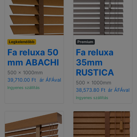
Legkelendőbb
Premium
Fa reluxa 50
Fa reluxa
mm ABACHI
35mm
RUSTICA
500 x 1000mm
39,710.00 Ft
ár ÁFÁval
500 x 1000mm
Ingyenes szállítás
38,573.80 Ft
ár ÁFÁval
Ingyenes szállítás