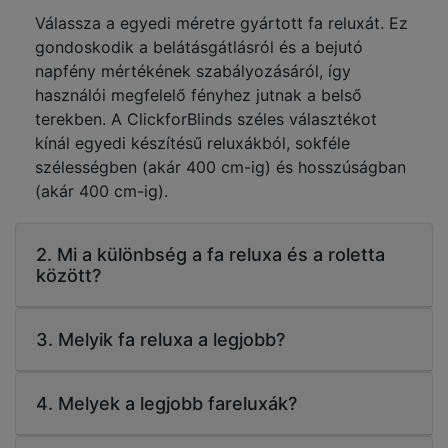
Válassza a egyedi méretre gyártott fa reluxát. Ez
gondoskodik a belátásgátlásról és a bejutó
napfény mértékének szabályozásáról, így
használói megfelelő fényhez jutnak a belső
terekben. A ClickforBlinds széles választékot
kínál egyedi készítésű reluxákból, sokféle
szélességben (akár 400 cm-ig) és hosszúságban
(akár 400 cm-ig).
2. Mi a különbség a fa reluxa és a roletta
között?
3. Melyik fa reluxa a legjobb?
4. Melyek a legjobb fareluxák?