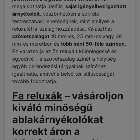
megalkothatja ideális,
saját igényeihez igazított
árnyékolóit
, köszönhetően a sokféle
testreszabási lehetőségnek, mint amilyen a
reluxalétra-szalag hozzáadása. Választhat
szövetszalagot
10 mm-es, 25 mm-es vagy 38
mm-es méretben és
több mint 50-féle színben
.
Ez varázsolja az ön reluxáit különlegessé és
egyedivé – a szövetszalag színét a helyiség
egyéb berendezési tárgyainak színéhez
igazíthatja, amivel a belső tér stílusosságát
tovább fokozhatja.
Fa reluxák
– vásároljon
kiváló minőségű
ablakárnyékolókat
korrekt áron a