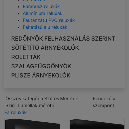
Bambusz reluxák
Alumínium reluxák
Fautánzatú PVC reluxák
Fahatású alu reluxák
REDŐNYÖK FELHASZNÁLÁS SZERINT
SÖTÉTÍTŐ ÁRNYÉKOLÓK
ROLETTÁK
SZALAGFÜGGÖNYÖK
PLISZÉ ÁRNYÉKOLÓK
Összes kategória
Szűrés
Méretek
Rendezési
Szín
Lamellák mérete
szempont
Fa reluxák