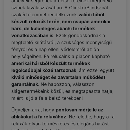
amelyek segítenek a belső tereihez megfelelő
színek kiválasztásában. A ClickforBlinds-nál
szakértelemmel rendelkezünk
valódi fából
készült reluxák terén, nem csupán amerikai
hárs, de különleges abachi termékek
vonatkozásában is
. Ezek gondoskodnak a
megfelelő kilátásról, a szükséges mennyiségű
fényről és a nap elleni védelemről az ön
helyiségeiben. Fa reluxáink a piacon kapható
amerikai hársból készült termékek
legolcsóbbjai közé tartoznak
, ám ezzel együtt
kiváló minőséget és zavartalan működést
garantálnak
. Ne habozzon, válasszon
slágertermékeink közül, és megtapasztalhatja,
miért is jó a fa a belső terekben!
Ügyeljen arra, hogy
pontosan mérje le az
ablakokat a fa reluxához
. Ne feledje, hogy a fa
reluxák olyan természetes és elegáns hatást