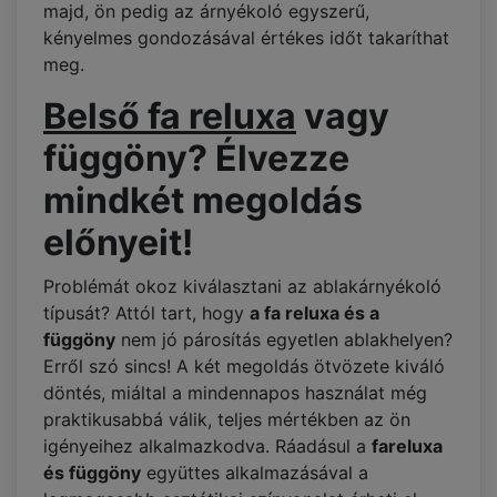
majd, ön pedig az árnyékoló egyszerű,
kényelmes gondozásával értékes időt takaríthat
meg.
Belső fa reluxa
vagy
függöny? Élvezze
mindkét megoldás
előnyeit!
Problémát okoz kiválasztani az ablakárnyékoló
típusát? Attól tart, hogy
a fa reluxa és a
függöny
nem jó párosítás egyetlen ablakhelyen?
Erről szó sincs! A két megoldás ötvözete kiváló
döntés, miáltal a mindennapos használat még
praktikusabbá válik, teljes mértékben az ön
igényeihez alkalmazkodva. Ráadásul a
fareluxa
és függöny
együttes alkalmazásával a