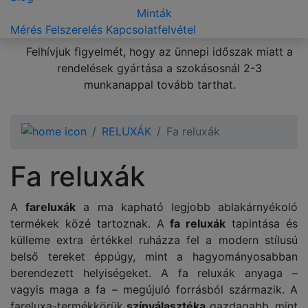
Minták
Mérés
Felszerelés
Kapcsolatfelvétel
Felhívjuk figyelmét, hogy az ünnepi időszak miatt a
rendelések gyártása a szokásosnál 2-3
munkanappal tovább tarthat.
RELUXÁK
Fa reluxák
Fa reluxák
A
fareluxák
a ma kapható legjobb ablakárnyékoló
termékek közé tartoznak. A
fa reluxák
tapintása és
külleme extra értékkel ruházza fel a modern stílusú
belső tereket éppúgy, mint a hagyományosabban
berendezett helyiségeket. A fa reluxák anyaga –
vagyis maga a fa – megújuló forrásból származik. A
fareluxa-termékkörük
színválasztéka
gazdagabb, mint