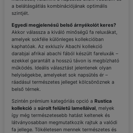
a belátásgátlás kombinációjának optimális
szintjét.
Egyedi megjelenésű belső árnyékolót keres?
Akkor válassza a kiváló minőségű fa reluxákat,
amelyek sokféle különleges kollekcióban
kaphatóak. Az exkluzív Abachi kollekció
darabjai afrikai abachi fából készült fareluxák –
ezekkel garantált a hosszú távon is megbízható
működés. Ideális választást jelentenek olyan
helyiségekbe, amelyeket sok napsütés ér –
ráadásul természetes jelleget kölcsönöznek a
belső térnek.
Szintén prémium kategóriás opció a
Rustica
kollekció
a
súrolt felületű lamelláival
, melyek
így még természetesebb hatást keltenek és
látványosabban megmutatkozik rajtuk a valódi
fa jellege. Tökéletesen mennek természetes és