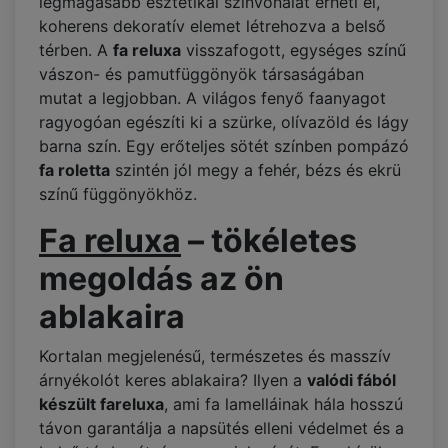
legmagasabb esztétikai színvonalat érheti el,
koherens dekoratív elemet létrehozva a belső
térben. A
fa reluxa
visszafogott, egységes színű
vászon- és pamutfüggönyök társaságában
mutat a legjobban. A világos fenyő faanyagot
ragyogóan egészíti ki a szürke, olívazöld és lágy
barna szín. Egy erőteljes sötét színben pompázó
fa roletta
szintén jól megy a fehér, bézs és ekrü
színű függönyökhöz.
Fa reluxa
– tökéletes
megoldás az ön
ablakaira
Kortalan megjelenésű, természetes és masszív
árnyékolót keres ablakaira? Ilyen a
valódi fából
készült fareluxa
, ami fa lamelláinak hála hosszú
távon garantálja a napsütés elleni védelmet és a