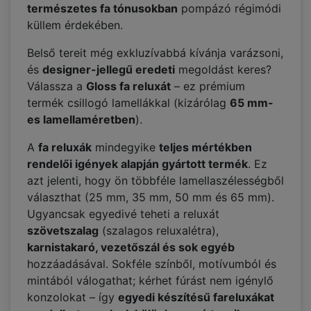
természetes fa tónusokban
pompázó régimódi
küllem érdekében.
Belső tereit még exkluzívabbá kívánja varázsoni,
és
designer-jellegű eredeti
megoldást keres?
Válassza a
Gloss fa reluxát
– ez prémium
termék csillogó lamellákkal (kizárólag
65 mm-
es lamellaméretben
).
A
fa reluxák
mindegyike
teljes mértékben
rendelői igények alapján gyártott termék
. Ez
azt jelenti, hogy ön többféle lamellaszélességből
választhat (25 mm, 35 mm, 50 mm és 65 mm).
Ugyancsak egyedivé teheti a reluxát
szövetszalag
(szalagos reluxalétra),
karnistakaró, vezetőszál és sok egyéb
hozzáadásával. Sokféle színből, motívumból és
mintából válogathat; kérhet fúrást nem igénylő
konzolokat – így
egyedi készítésű fareluxákat