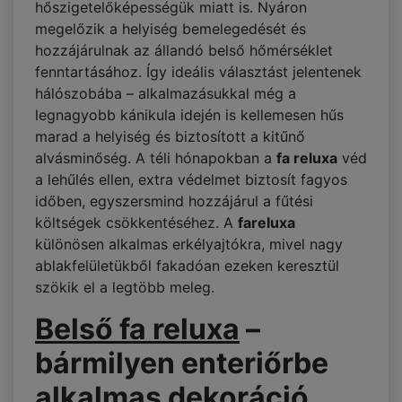
hőszigetelőképességük miatt is. Nyáron
megelőzik a helyiség bemelegedését és
hozzájárulnak az állandó belső hőmérséklet
fenntartásához. Így ideális választást jelentenek
hálószobába – alkalmazásukkal még a
legnagyobb kánikula idején is kellemesen hűs
marad a helyiség és biztosított a kitűnő
alvásminőség. A téli hónapokban a
fa reluxa
véd
a lehűlés ellen, extra védelmet biztosít fagyos
időben, egyszersmind hozzájárul a fűtési
költségek csökkentéséhez. A
fareluxa
különösen alkalmas erkélyajtókra, mivel nagy
ablakfelületükből fakadóan ezeken keresztül
szökik el a legtöbb meleg.
Belső fa reluxa
–
bármilyen enteriőrbe
alkalmas dekoráció