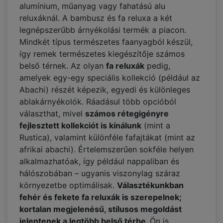
alumínium, műanyag vagy fahatású alu
reluxáknál. A bambusz és fa reluxa a két
legnépszerűbb árnyékolási termék a piacon.
Mindkét típus természetes faanyagból készül,
így remek természetes kiegészítője számos
belső térnek. Az olyan
fa reluxák
pedig,
amelyek egy-egy speciális kollekció (például az
Abachi) részét képezik, egyedi és különleges
ablakárnyékolók. Ráadásul több opcióból
választhat, mivel
számos rétegigényre
fejlesztett kollekciót is kínálunk
(mint a
Rustica), valamint különféle fafajtákat (mint az
afrikai abachi). Értelemszerűen sokféle helyen
alkalmazhatóak, így például nappaliban és
hálószobában – ugyanis viszonylag száraz
környezetbe optimálisak.
Választékunkban
fehér és fekete fa reluxák is szerepelnek;
kortalan megjelenésű, stílusos megoldást
jelentenek a legtöbb belső térbe.
Ön is