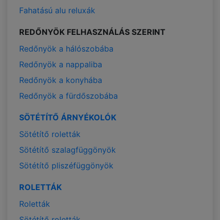
Fahatású alu reluxák
REDŐNYÖK FELHASZNÁLÁS SZERINT
Redőnyök a hálószobába
Redőnyök a nappaliba
Redőnyök a konyhába
Redőnyök a fürdőszobába
SÖTÉTÍTŐ ÁRNYÉKOLÓK
Sötétítő roletták
Sötétítő szalagfüggönyök
Sötétítő pliszéfüggönyök
ROLETTÁK
Roletták
Sötétítő roletták