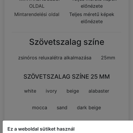
Mintarendelési oldal
Teljes méretű képek
előnézete
Szövetszalag színe
zsinóros reluxalétra alkalmazása
25mm
SZÖVETSZALAG SZÍNE 25 MM
white
ivory
beige
alabaster
mocca
sand
dark beige
light brown
rust
cocoa
Ez a weboldal sütiket használ