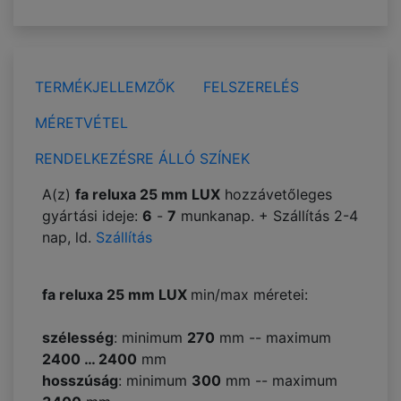
TERMÉKJELLEMZŐK
FELSZERELÉS
MÉRETVÉTEL
RENDELKEZÉSRE ÁLLÓ SZÍNEK
A(z)
fa reluxa 25 mm LUX
hozzávetőleges
gyártási ideje:
6
-
7
munkanap. + Szállítás 2-4
nap, ld.
Szállítás
fa reluxa 25 mm LUX
min/max méretei:
szélesség
: minimum
270
mm -- maximum
2400 … 2400
mm
hosszúság
: minimum
300
mm -- maximum