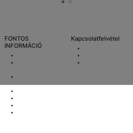
FONTOS
Kapcsolatfelvétel
INFORMÁCIÓ
Email elküldése
Szállítás
+48 881333798
Visszaküldés és
info@fareluxaonline.
pénzvisszatérítés
hu
Adatvédelmi
nyilatkozat
Jogi nyilatkozat
ÁFA-ügyek
Fizetési információk
Honlaptérkép