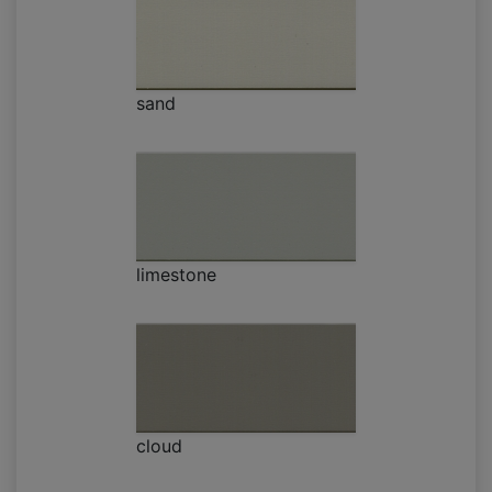
sand
limestone
cloud