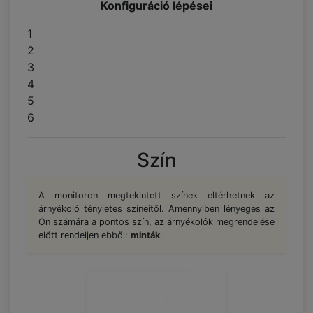
Konfiguráció lépései
1
2
3
4
5
6
Szín
A monitoron megtekintett színek eltérhetnek az
árnyékoló tényletes színeitől. Amennyiben lényeges az
Ön számára a pontos szín, az árnyékolók megrendelése
előtt rendeljen ebből:
minták
.