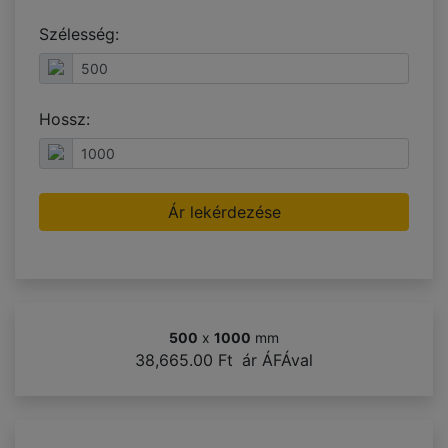
Szélesség:
Hossz:
Ár lekérdezése
500
x
1000
mm
38,665.00 Ft
ár ÁFÁval