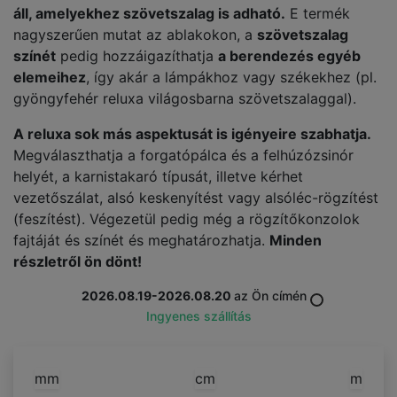
áll, amelyekhez szövetszalag is adható.
E termék
nagyszerűen mutat az ablakokon, a
szövetszalag
színét
pedig hozzáigazíthatja
a berendezés egyéb
elemeihez
, így akár a lámpákhoz vagy székekhez (pl.
gyöngyfehér reluxa világosbarna szövetszalaggal).
A reluxa sok más aspektusát is igényeire szabhatja.
Megválaszthatja a forgatópálca és a felhúzózsinór
helyét, a karnistakaró típusát, illetve kérhet
vezetőszálat, alsó keskenyítést vagy alsóléc-rögzítést
(feszítést). Végezetül pedig még a rögzítőkonzolok
fajtáját és színét és meghatározhatja.
Minden
részletről ön dönt!
2026.08.19-2026.08.20
az Ön címén
Ingyenes szállítás
mm
cm
m