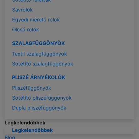
Sávrolók
Egyedi méretű rolók
Olcsó rolók
SZALAGFÜGGÖNYÖK
Textil szalagfüggönyök
Sötétítő szalagfüggönyök
PLISZÉ ÁRNYÉKOLÓK
Pliszéfüggönyök
Sötétítő pliszéfüggönyök
Dupla pliszéfüggönyök
Legkelendőbbek
Legkelendőbbek
Blog