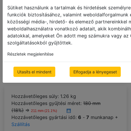
Sütiket használunk a tartalmak és hirdetések személyr
dark brown
grey
black
funkciók biztosításához, valamint weboldalforgalmunk 
közösségi média-, hirdető- és elemező partnereinkkel
graphic pearl
graphic safari
weboldalhasználatra vonatkozó adatait, akik kombinálh
adatokkal, amelyeket Ön adott meg számukra vagy az Ö
fishbone safari
szolgáltatásokból gyűjtöttek.
Részletek megjelenítése
Következő lépés
Utasíts el mindent
Elfogadja a lényegeset
Hozzávetőleges súly: 1.26 kg
Hozzávetőleges gyűjtési méret:
180 mm
(18%)
⇒
211 mm (21.1%)
Hozzávetőleges gyártási idő:
6
-
7
munkanap +
Szállítás