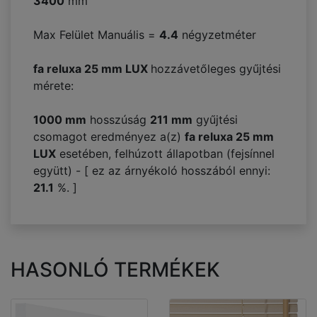
3400
mm
Max Felület Manuális =
4.4
négyzetméter
fa reluxa 25 mm LUX
hozzávetőleges gyűjtési
mérete:
1000 mm
hosszúság
211
mm
gyűjtési
csomagot eredményez a(z)
fa reluxa 25 mm
LUX
esetében, felhúzott állapotban (fejsínnel
együtt) - [ ez az árnyékoló hosszából ennyi:
21.1
%. ]
HASONLÓ TERMÉKEK