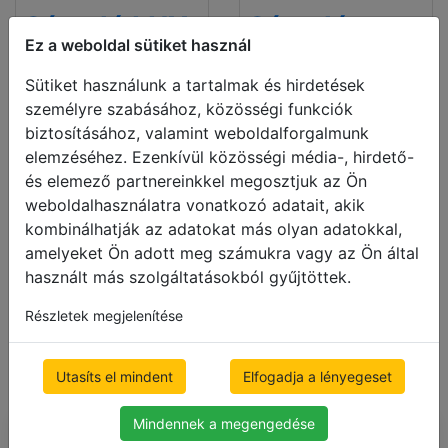
Sávroló LUX
Sávroló
Ez a weboldal sütiket használ
BLACKOUT
500 x 1000mm
52,660.40 Ft
ár ÁFÁval
Sütiket használunk a tartalmak és hirdetések
500 x 1000mm
személyre szabásához, közösségi funkciók
Ingyenes szállítás
64,782.40 Ft
ár ÁFÁval
biztosításához, valamint weboldalforgalmunk
Ingyenes szállítás
elemzéséhez. Ezenkívül közösségi média-, hirdető-
és elemező partnereinkkel megosztjuk az Ön
weboldalhasználatra vonatkozó adatait, akik
kombinálhatják az adatokat más olyan adatokkal,
amelyeket Ön adott meg számukra vagy az Ön által
használt más szolgáltatásokból gyűjtöttek.
Részletek megjelenítése
Utasíts el mindent
Elfogadja a lényegeset
Mindennek a megengedése