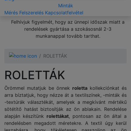
Minták
Mérés
Felszerelés
Kapcsolatfelvétel
Felhívjuk figyelmét, hogy az ünnepi időszak miatt a
rendelések gyártása a szokásosnál 2-3
munkanappal tovább tarthat.
ROLETTÁK
ROLETTÁK
Örömmel mutatjuk be önnek
roletta
kollekciónkat és
arra bíztatjuk, hogy nézze át a textilszínek, -minták és
-textúrák választékát, amelyek a megkívánt mértékű
sötétítő hatást biztosítják az ön ablakain. Rendelése
alapján készítünk
rolettákat
, pontosan az ön által a
rendelésben megadott méretekre. A textil úgy kerül
leszabásra, hogy tökéletesen passzoljon az ön