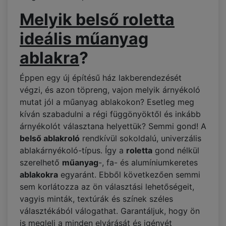
Melyik belső roletta
ideális műanyag
ablakra
?
Éppen egy új építésű ház lakberendezését
végzi, és azon töpreng, vajon melyik árnyékoló
mutat jól a műanyag ablakokon? Esetleg meg
kíván szabadulni a régi függönyöktől és inkább
árnyékolót választana helyettük? Semmi gond! A
belső ablakroló
rendkívül sokoldalú, univerzális
ablakárnyékoló-típus. Így a
roletta
gond nélkül
szerelhető
műanyag
-, fa- és alumíniumkeretes
ablakokra
egyaránt. Ebből következően semmi
sem korlátozza az ön választási lehetőségeit,
vagyis minták, textúrák és színek széles
választékából válogathat. Garantáljuk, hogy ön
is megleli a minden elvárását és igényét