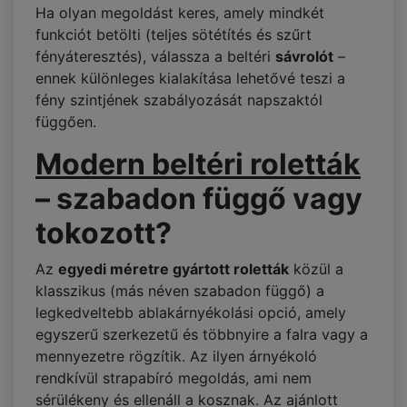
Ha olyan megoldást keres, amely mindkét
funkciót betölti (teljes sötétítés és szűrt
fényáteresztés), válassza a beltéri
sávrolót
–
ennek különleges kialakítása lehetővé teszi a
fény szintjének szabályozását napszaktól
függően.
Modern beltéri roletták
– szabadon függő vagy
tokozott?
Az
egyedi méretre gyártott roletták
közül a
klasszikus (más néven szabadon függő) a
legkedveltebb ablakárnyékolási opció, amely
egyszerű szerkezetű és többnyire a falra vagy a
mennyezetre rögzítik. Az ilyen árnyékoló
rendkívül strapabíró megoldás, ami nem
sérülékeny és ellenáll a kosznak. Az ajánlott