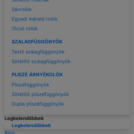
Sávrolók
Egyedi méretű rolók
Olcsó rolók
SZALAGFÜGGÖNYÖK
Textil szalagfüggönyök
Sötétítő szalagfüggönyök
PLISZÉ ÁRNYÉKOLÓK
Pliszéfüggönyök
Sötétítő pliszéfüggönyök
Dupla pliszéfüggönyök
Legkelendőbbek
Legkelendőbbek
Blog