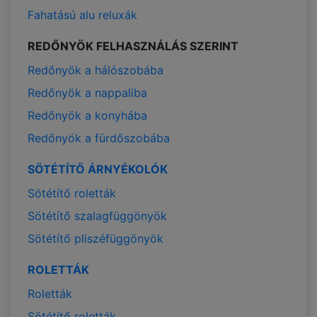
Fahatású alu reluxák
REDŐNYÖK FELHASZNÁLÁS SZERINT
Redőnyök a hálószobába
Redőnyök a nappaliba
Redőnyök a konyhába
Redőnyök a fürdőszobába
SÖTÉTÍTŐ ÁRNYÉKOLÓK
Sötétítő roletták
Sötétítő szalagfüggönyök
Sötétítő pliszéfüggönyök
ROLETTÁK
Roletták
Sötétítő roletták