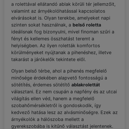
a rolettával ellátandó ablak körüli tér jellemzőit,
valamint az árnyékolóhatással kapcsolatos
elvárásokat is. Olyan terekbe, amelyeket napi
szinten sokat használnak, a
belső roletta
ideálisnak fog bizonyulni, mivel finoman szűri a
fényt és kellemes összhatást teremt a
helyiségben. Az ilyen roletták komfortos
körülményeket nyújtanak a pihenéshez, illetve
takarást a járókelők tekintete elől.
Olyan belső térbe, ahol a pihenés megfelelő
minősége érdekében alapvető fontosságú a
sötétítés, érdemes sötétítő
ablakrolettát
választani. Ez nem csupán a napfény és az utcai
világítás ellen véd, hanem a megfelelő
szobahőmérsékletről is gondoskodik, így
kedvező hatása lesz az alvásminőségre. Ezek az
árnyékolók a hálószoba mellett a
gyerekszobába is kitűnő választást jelentenek.