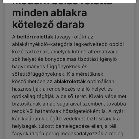
Modern belső roletta –
minden ablakra
kötelező darab
A
beltéri roletták
(avagy rolók) az
ablakárnyékoló-kategória legkedveltebb opciói
közé tartoznak, amelyek kitűnő alternatívái a
sok helyet és bonyodalmas tisztítást igénylő
hagyományos függönyöknek és
sötétítőfüggönyöknek. Kis méretüknek
köszönhetően az
ablakroletták
optimálisan
hasznosítják a rendelkezésre álló helyet és
optikailag tágítják a belső teret. Kiváló védelmet
biztosítanak a nap sugaraival szemben, továbbá
rendkívül hathatósak hőszigetelőként is. A nyári
kánikulában kielégítő védelmet biztosítanak a
helyiségek túlzott bemelegedése ellen, a téli
fagyok idején pedig megakadályozzák a meleg