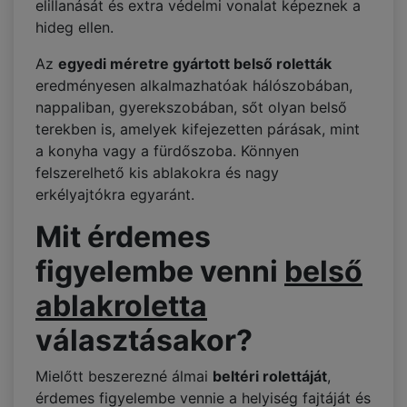
elillanását és extra védelmi vonalat képeznek a
hideg ellen.
Az
egyedi méretre gyártott belső roletták
eredményesen alkalmazhatóak hálószobában,
nappaliban, gyerekszobában, sőt olyan belső
terekben is, amelyek kifejezetten párásak, mint
a konyha vagy a fürdőszoba. Könnyen
felszerelhető kis ablakokra és nagy
erkélyajtókra egyaránt.
Mit érdemes
figyelembe venni
belső
ablakroletta
választásakor?
Mielőtt beszerezné álmai
beltéri rolettáját
,
érdemes figyelembe vennie a helyiség fajtáját és