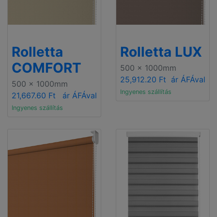
Rolletta
Rolletta LUX
COMFORT
500 x 1000mm
25,912.20 Ft
ár ÁFÁval
500 x 1000mm
Ingyenes szállítás
21,667.60 Ft
ár ÁFÁval
Ingyenes szállítás