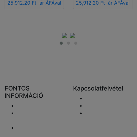
25,912.20 Ft
ár ÁFÁval
25,912.20 Ft
ár ÁFÁval
FONTOS
Kapcsolatfelvétel
INFORMÁCIÓ
Email elküldése
Szállítás
+48 881333798
Visszaküldés és
info@fareluxaonline.
pénzvisszatérítés
hu
Adatvédelmi
nyilatkozat