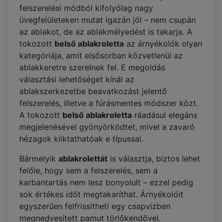
felszerelési módból kifolyólag nagy
üvegfelületeken mutat igazán jól – nem csupán
az ablakot, de az ablakmélyedést is takarja. A
tokozott
belső ablakroletta
az árnyékolók olyan
kategóriája, amit elsősorban közvetlenül az
ablakkeretre szerelnek fel. E megoldás
választási lehetőséget kínál az
ablakszerkezetbe beavatkozást jelentő
felszerelés, illetve a fúrásmentes módszer közt.
A tokozott
belső ablakroletta
ráadásul elegáns
megjelenésével gyönyörködtet, mivel a zavaró
hézagok kiiktathatóak e típussal.
Bármelyik
ablakrolettát
is választja, biztos lehet
felőle, hogy sem a felszerelés, sem a
karbantartás nem lesz bonyolult – ezzel pedig
sok értékes időt megtakaríthat. Árnyékolóit
egyszerűen felfrissítheti egy csapvízben
megnedvesített pamut törlőkendővel.