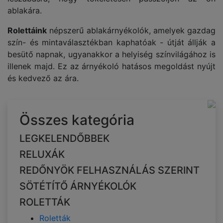
ablakára.
Rolettáink
népszerű ablakárnyékolók, amelyek gazdag
szín- és mintaválasztékban kaphatóak - útját állják a
besütő napnak, ugyanakkor a helyiség színvilágához is
illenek majd. Ez az árnyékoló hatásos megoldást nyújt
és kedvező az ára.
Összes kategória
LEGKELENDŐBBEK
RELUXÁK
REDŐNYÖK FELHASZNÁLÁS SZERINT
SÖTÉTÍTŐ ÁRNYÉKOLÓK
ROLETTÁK
Roletták