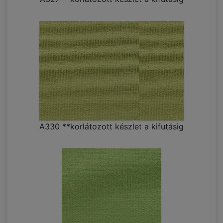
A330 **korlátozott készlet a kifutásig