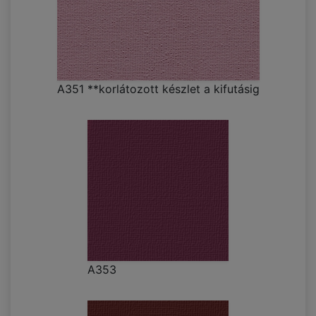
A351 **korlátozott készlet a kifutásig
A353