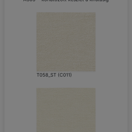
T058_ST (C011)