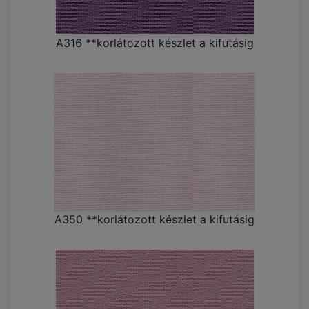
A316 **korlátozott készlet a kifutásig
A350 **korlátozott készlet a kifutásig