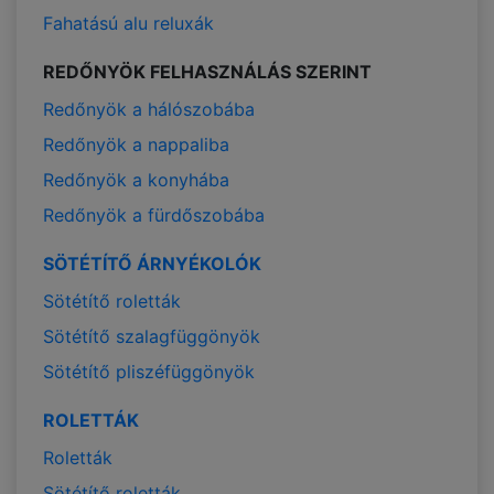
Fahatású alu reluxák
REDŐNYÖK FELHASZNÁLÁS SZERINT
Redőnyök a hálószobába
Redőnyök a nappaliba
Redőnyök a konyhába
Redőnyök a fürdőszobába
SÖTÉTÍTŐ ÁRNYÉKOLÓK
Sötétítő roletták
Sötétítő szalagfüggönyök
Sötétítő pliszéfüggönyök
ROLETTÁK
Roletták
Sötétítő roletták