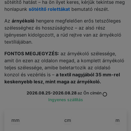
sötétítő hatást – ha ön ilyet keres, kérjük tekintse meg
honlapunk
sötétítő rolettákat
bemutató részét.
Az
árnyékoló
hengere megfelelően erős tetszőleges
szélességhez és hosszúsághoz – az alsó rész
igényesen kidolgozott, a rúd rejtve van az árnyékoló
textíliájában.
FONTOS MEGJEGYZÉS:
az árnyékoló szélessége,
amit ön ezen az oldalon megad, a komplett árnyékoló
teljes szélessége, amibe beletartozik az oldalsó
konzol és vezérlés is –
a textil nagyjából 35 mm-rel
keskenyebb lesz, mint maga az árnyékoló.
2026.08.25-2026.08.28
az Ön címén
Ingyenes szállítás
mm
cm
m