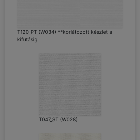
T120_PT (W034) **korlátozott készlet a
kifutásig
T047_ST (W028)