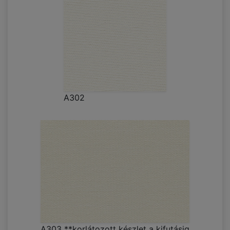
A302
A303 **korlátozott készlet a kifutásig