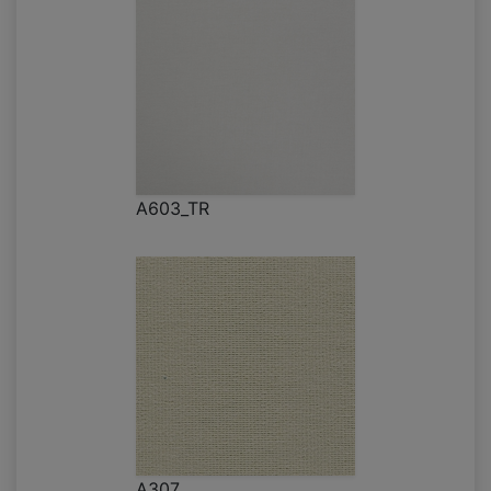
A603_TR
A307