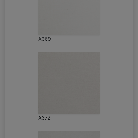
A369
A372