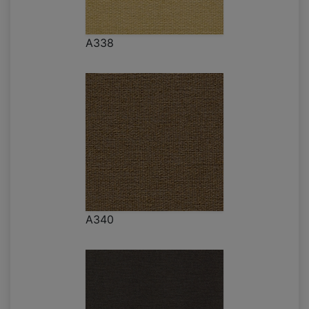
A338
A340