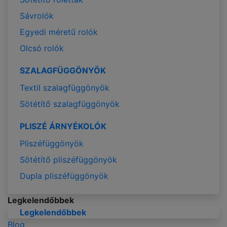
Sávrolók
Egyedi méretű rolók
Olcsó rolók
SZALAGFÜGGÖNYÖK
Textil szalagfüggönyök
Sötétítő szalagfüggönyök
PLISZÉ ÁRNYÉKOLÓK
Pliszéfüggönyök
Sötétítő pliszéfüggönyök
Dupla pliszéfüggönyök
Legkelendőbbek
Legkelendőbbek
Blog