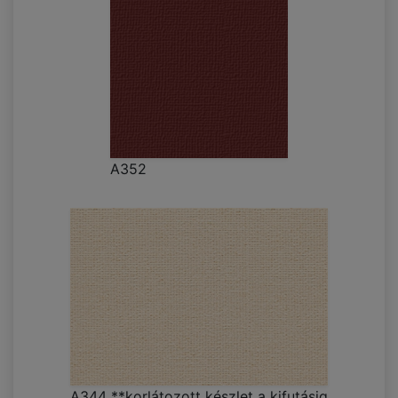
A352
A344 **korlátozott készlet a kifutásig