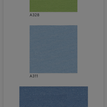
A328
A311