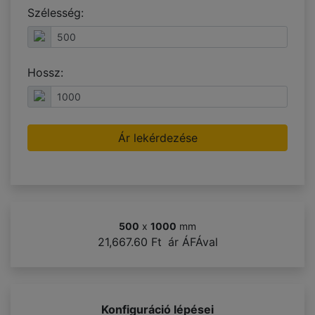
Szélesség:
Hossz:
Ár lekérdezése
500
x
1000
mm
21,667.60 Ft
ár ÁFÁval
Konfiguráció lépései