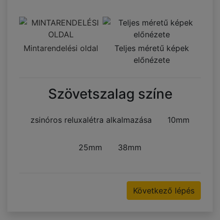
Mintarendelési oldal
Teljes méretű képek
előnézete
Szövetszalag színe
zsinóros reluxalétra alkalmazása
10mm
25mm
38mm
Következő lépés