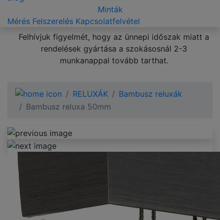
Minták
Mérés
Felszerelés
Kapcsolatfelvétel
Felhívjuk figyelmét, hogy az ünnepi időszak miatt a
rendelések gyártása a szokásosnál 2-3
munkanappal tovább tarthat.
RELUXÁK
Bambusz reluxák
Bambusz reluxa 50mm