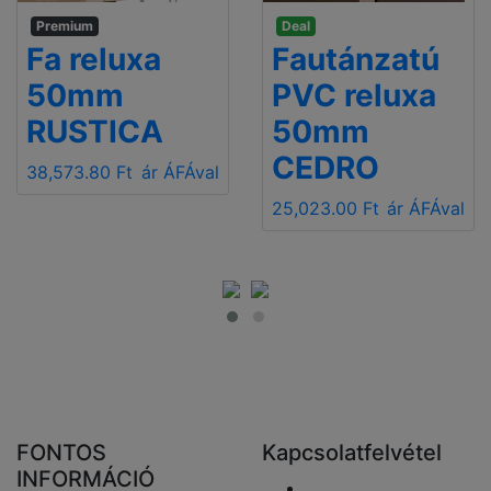
Premium
Deal
Fa reluxa
Fautánzatú
50mm
PVC reluxa
RUSTICA
50mm
CEDRO
38,573.80 Ft
ár ÁFÁval
25,023.00 Ft
ár ÁFÁval
FONTOS
Kapcsolatfelvétel
INFORMÁCIÓ
Email elküldése