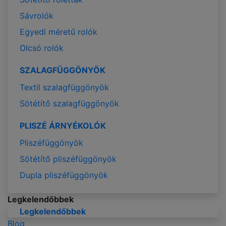
Sávrolók
Egyedi méretű rolók
Olcsó rolók
SZALAGFÜGGÖNYÖK
Textil szalagfüggönyök
Sötétítő szalagfüggönyök
PLISZÉ ÁRNYÉKOLÓK
Pliszéfüggönyök
Sötétítő pliszéfüggönyök
Dupla pliszéfüggönyök
Legkelendőbbek
Legkelendőbbek
Blog