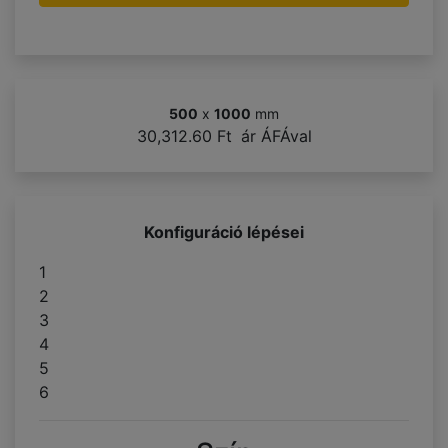
500
x
1000
mm
30,312.60 Ft
ár ÁFÁval
Konfiguráció lépései
1
2
3
4
5
6