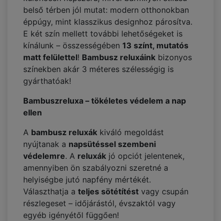
belső térben jól mutat: modern otthonokban
éppúgy, mint klasszikus designhoz párosítva.
E két szín mellett további lehetőségeket is
kínálunk – összességében
13 színt, mutatós
matt felülettel
!
Bambusz reluxáink
bizonyos
színekben akár 3 méteres szélességig is
gyárthatóak!
Bambuszreluxa – tökéletes védelem a nap
ellen
A
bambusz reluxák
kiváló megoldást
nyújtanak a
napsütéssel szembeni
védelemre
. A
reluxák
jó opciót jelentenek,
amennyiben ön szabályozni szeretné a
helyiségbe jutó napfény mértékét.
Választhatja a
teljes sötétítést
vagy csupán
részlegeset – időjárástól, évszaktól vagy
egyéb igényétől függően!