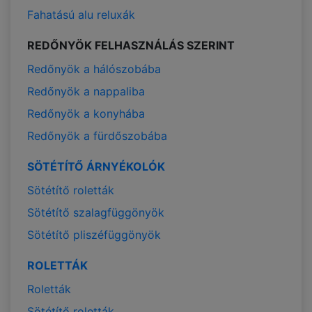
Fahatású alu reluxák
REDŐNYÖK FELHASZNÁLÁS SZERINT
Redőnyök a hálószobába
Redőnyök a nappaliba
Redőnyök a konyhába
Redőnyök a fürdőszobába
SÖTÉTÍTŐ ÁRNYÉKOLÓK
Sötétítő roletták
Sötétítő szalagfüggönyök
Sötétítő pliszéfüggönyök
ROLETTÁK
Roletták
Sötétítő roletták