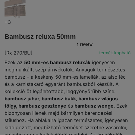
+3
Bambusz reluxa 50mm
[Rx 270/BU]
termék kapható
Ezek az
50 mm-es bambusz reluxák
igényesen
megmunkált, szép árnyékolók. Anyaguk természetes
bambusz – a keskeny 50 mm-es lamellák, az alsó léc
és a karnistakaró egyaránt bambuszból készült. A
kollekció öt legáhítottabb, leggyönyörűbb színe:
bambusz juhar, bambusz bükk, bambusz világos
tölgy, bambusz gesztenye
és
bambusz wenge
. Ezek
bizonyosan illenek majd bármilyen berendezési
stílushoz. Ha ablakaira igazán természetes, igényesen
kidolgozott, megbízható terméket szeretne vásárolni,
ne habozzon e kollekcióból rendelni. Az árnyékolók