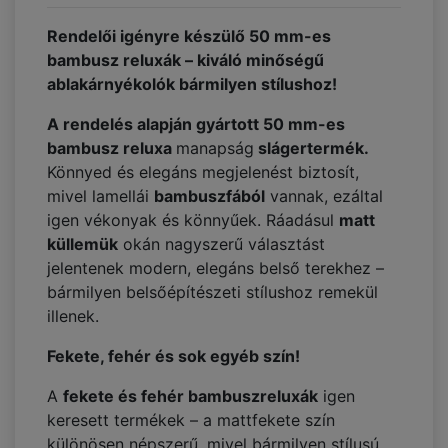
Rendelői igényre készülő 50 mm-es
bambusz reluxák – kiváló minőségű
ablakárnyékolók bármilyen stílushoz!
A rendelés alapján gyártott 50 mm-es
bambusz reluxa
manapság
slágertermék.
Könnyed és elegáns megjelenést biztosít,
mivel lamellái
bambuszfából
vannak, ezáltal
igen vékonyak és könnyűek. Ráadásul
matt
küllemük
okán nagyszerű választást
jelentenek modern, elegáns belső terekhez –
bármilyen belsőépítészeti stílushoz remekül
illenek.
Fekete, fehér és sok egyéb szín!
A
fekete és fehér bambuszreluxák
igen
keresett termékek – a mattfekete szín
különösen népszerű, mivel bármilyen stílusú