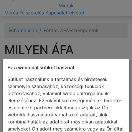
Minták
Mérés
Felszerelés
Kapcsolatfelvétel
Fontos ÁFA-szempontok
MILYEN ÁFA
VONATKOZIK A
Ez a weboldal sütiket használ
Fareluxaonline.hu
Sütiket használunk a tartalmak és hirdetések
személyre szabásához, közösségi funkciók
ÁLTAL
biztosításához, valamint weboldalforgalmunk
elemzéséhez. Ezenkívül közösségi média-, hirdető-
FORGALMAZOTT
és elemező partnereinkkel megosztjuk az Ön
weboldalhasználatra vonatkozó adatait, akik
TERMÉKEKRE?
kombinálhatják az adatokat más olyan adatokkal,
amelyeket Ön adott meg számukra vagy az Ön által