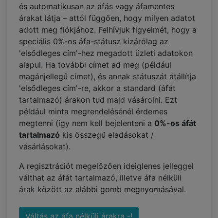
és automatikusan az áfás vagy áfamentes
árakat látja – attól függően, hogy milyen adatot
adott meg fiókjához. Felhívjuk figyelmét, hogy a
speciális 0%-os áfa-státusz kizárólag az
'elsődleges cím'-hez megadott üzleti adatokon
alapul. Ha további címet ad meg (például
magánjellegű címet), és annak státuszát átállítja
'elsődleges cím'-re, akkor a standard (áfát
tartalmazó) árakon tud majd vásárolni. Ezt
például minta megrendelésénél érdemes
megtenni (így nem kell bejelenteni a
0%-os áfát
tartalmazó
kis összegű eladásokat /
vásárlásokat).
A regisztrációt megelőzően ideiglenes jelleggel
válthat az áfát tartalmazó, illetve áfa nélküli
árak között az alábbi gomb megnyomásával.
Váltás az áfa nélküli árakra -!