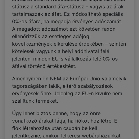
státusz a standard áfa-státusz – vagyis az árak
tartalmazzák az áfát. Ez módosítható speciális
0%-os áfára, ha megadja érvényes adószámát.
A megadott adószámot ezt követően faxon
ellenőrizzük az esetleges adójogi
következmények elkerülése érdekében – szintén
kötelesek vagyunk a helyi adóhivatal felé
jelenteni minden EU-s vállalkozás felé 0%-os
áfával történő értékesítést.
Amennyiben ön NEM az Európai Unió valamelyik
tagországában lakik, eltérő szabályozások
érvényesek önre. Jelenleg az EU-n kívülre nem
szállítunk terméket.
Úgy lehet biztos benne, hogy az önre
vonatkozó árakat látja, ha fiókot hoz létre. E
fiók létrehozása után csupán be kell
jelentkeznie, amikor felkeresi webáruházunkat