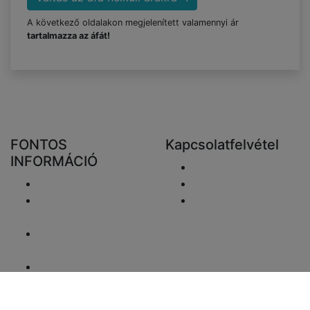
A következő oldalakon megjelenített valamennyi ár
tartalmazza az áfát!
FONTOS
Kapcsolatfelvétel
INFORMÁCIÓ
Email elküldése
Szállítás
+48 881333798
Visszaküldés és
info@fareluxaonline.
pénzvisszatérítés
hu
Adatvédelmi
nyilatkozat
Jogi nyilatkozat
ÁFA-ügyek
Fizetési információk