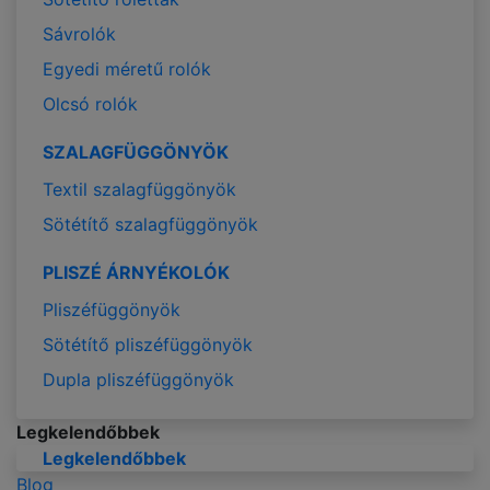
Sávrolók
Egyedi méretű rolók
Olcsó rolók
SZALAGFÜGGÖNYÖK
Textil szalagfüggönyök
Sötétítő szalagfüggönyök
PLISZÉ ÁRNYÉKOLÓK
Pliszéfüggönyök
Sötétítő pliszéfüggönyök
Dupla pliszéfüggönyök
Legkelendőbbek
Legkelendőbbek
Blog