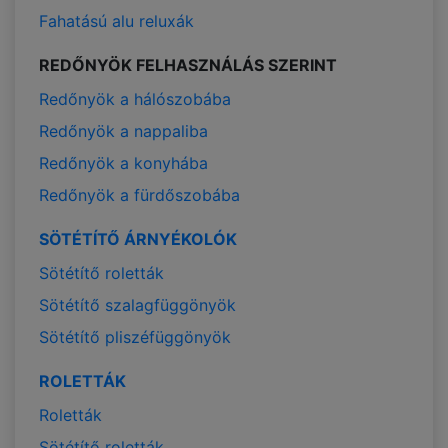
Fahatású alu reluxák
REDŐNYÖK FELHASZNÁLÁS SZERINT
Redőnyök a hálószobába
Redőnyök a nappaliba
Redőnyök a konyhába
Redőnyök a fürdőszobába
SÖTÉTÍTŐ ÁRNYÉKOLÓK
Sötétítő roletták
Sötétítő szalagfüggönyök
Sötétítő pliszéfüggönyök
ROLETTÁK
Roletták
Sötétítő roletták