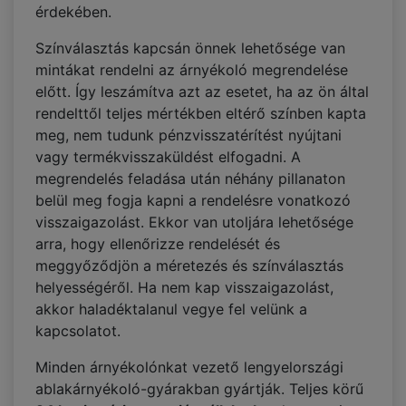
érdekében.
Színválasztás kapcsán önnek lehetősége van
mintákat rendelni az árnyékoló megrendelése
előtt. Így leszámítva azt az esetet, ha az ön által
rendelttől teljes mértékben eltérő színben kapta
meg, nem tudunk pénzvisszatérítést nyújtani
vagy termékvisszaküldést elfogadni. A
megrendelés feladása után néhány pillanaton
belül meg fogja kapni a rendelésre vonatkozó
visszaigazolást. Ekkor van utoljára lehetősége
arra, hogy ellenőrizze rendelését és
meggyőződjön a méretezés és színválasztás
helyességéről. Ha nem kap visszaigazolást,
akkor haladéktalanul vegye fel velünk a
kapcsolatot.
Minden árnyékolónkat vezető lengyelországi
ablakárnyékoló-gyárakban gyártják. Teljes körű