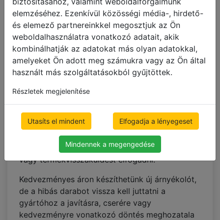
biztosításához, valamint weboldalforgalmunk
Megjegyzés:
A szállítási költség a fizetéskor
elemzéséhez. Ezenkívül közösségi média-, hirdető-
kerül kiszámításra, a termék ára nem
és elemező partnereinkkel megosztjuk az Ön
tartalmazza!
weboldalhasználatra vonatkozó adatait, akik
kombinálhatják az adatokat más olyan adatokkal,
Megjegyzés:
Postafiók-címre nem kézbesítünk.
amelyeket Ön adott meg számukra vagy az Ön által
VISSZAKÜLDÉS
használt más szolgáltatásokból gyűjtöttek.
Ha az árnyékoló hibásan, sérülten vagy eltérő
Részletek megjelenítése
színben érkezik meg, akkor mi intézzük a
megoldást az ön számára díjmentes módon. Ha
Utasíts el mindent
Elfogadja a lényegeset
ön ejtett hibát a mérés során, vagy
meggondolta magát a színnel kapcsolatban,
Mindennek a megengedése
akkor nem tudunk pénzvisszatérítést nyújtani
vagy termékvisszaküldést elfogadni.
Kedvezményes áron készíthetünk új árnyékolót,
de a hibás darabot vissza kell juttatni a
gyártóhoz a javításra, cserére vagy
kedvezményre vonatkozó döntés meghozatala