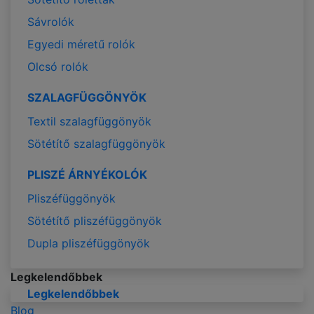
Sávrolók
Egyedi méretű rolók
Olcsó rolók
SZALAGFÜGGÖNYÖK
Textil szalagfüggönyök
Sötétítő szalagfüggönyök
PLISZÉ ÁRNYÉKOLÓK
Pliszéfüggönyök
Sötétítő pliszéfüggönyök
Dupla pliszéfüggönyök
Legkelendőbbek
Legkelendőbbek
Blog