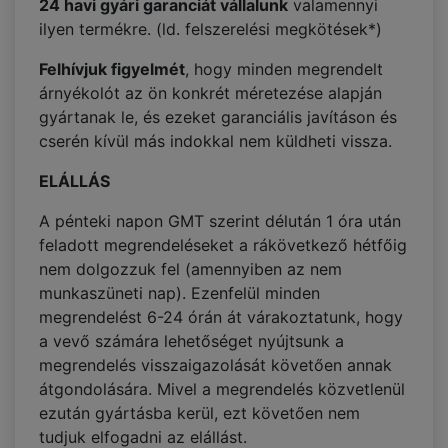
24 havi gyári garanciát vállalunk
valamennyi
ilyen termékre. (ld. felszerelési megkötések*)
Felhívjuk figyelmét
, hogy minden megrendelt
árnyékolót az ön konkrét méretezése alapján
gyártanak le, és ezeket garanciális javításon és
cserén kívül más indokkal nem küldheti vissza.
ELÁLLÁS
A pénteki napon GMT szerint délután 1 óra után
feladott megrendeléseket a rákövetkező hétfőig
nem dolgozzuk fel (amennyiben az nem
munkaszüneti nap). Ezenfelül minden
megrendelést 6-24 órán át várakoztatunk, hogy
a vevő számára lehetőséget nyújtsunk a
megrendelés visszaigazolását követően annak
átgondolására. Mivel a megrendelés közvetlenül
ezután gyártásba kerül, ezt követően nem
tudjuk elfogadni az elállást.