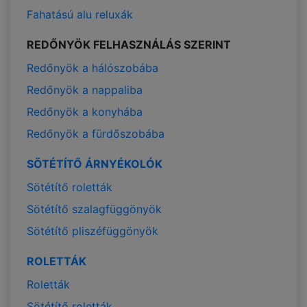
Fahatású alu reluxák
REDŐNYÖK FELHASZNÁLÁS SZERINT
Redőnyök a hálószobába
Redőnyök a nappaliba
Redőnyök a konyhába
Redőnyök a fürdőszobába
SÖTÉTÍTŐ ÁRNYÉKOLÓK
Sötétítő roletták
Sötétítő szalagfüggönyök
Sötétítő pliszéfüggönyök
ROLETTÁK
Roletták
Sötétítő roletták