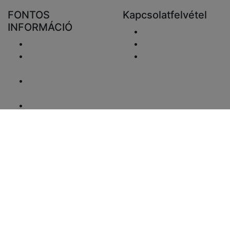
FONTOS
Kapcsolatfelvétel
INFORMÁCIÓ
Email elküldése
Szállítás
+48 881333798
Visszaküldés és
info@fareluxaonline.
pénzvisszatérítés
hu
Adatvédelmi
nyilatkozat
Jogi nyilatkozat
ÁFA-ügyek
Fizetési információk
Honlaptérkép