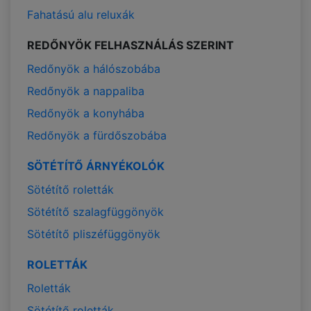
Fahatású alu reluxák
REDŐNYÖK FELHASZNÁLÁS SZERINT
Redőnyök a hálószobába
Redőnyök a nappaliba
Redőnyök a konyhába
Redőnyök a fürdőszobába
SÖTÉTÍTŐ ÁRNYÉKOLÓK
Sötétítő roletták
Sötétítő szalagfüggönyök
Sötétítő pliszéfüggönyök
ROLETTÁK
Roletták
Sötétítő roletták