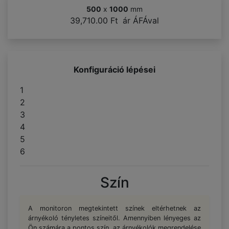
500
x
1000
mm
39,710.00 Ft
ár ÁFÁval
Konfiguráció lépései
1
2
3
4
5
6
Szín
A monitoron megtekintett színek eltérhetnek az
árnyékoló tényletes színeitől. Amennyiben lényeges az
Ön számára a pontos szín, az árnyékolók megrendelése