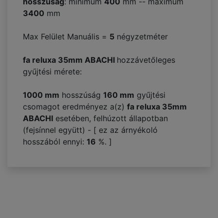
hosszúság
: minimum
400
mm -- maximum
3400
mm
Max Felület Manuális =
5
négyzetméter
fa reluxa 35mm ABACHI
hozzávetőleges
gyűjtési mérete:
1000 mm
hosszúság
160
mm
gyűjtési
csomagot eredményez a(z)
fa reluxa 35mm
ABACHI
esetében, felhúzott állapotban
(fejsínnel együtt) - [ ez az árnyékoló
hosszából ennyi:
16
%. ]