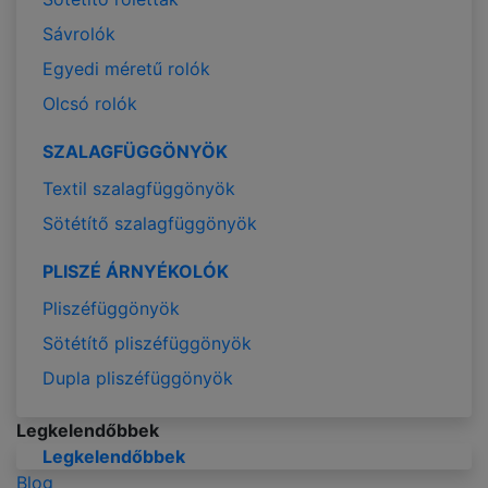
Sávrolók
Egyedi méretű rolók
Olcsó rolók
SZALAGFÜGGÖNYÖK
Textil szalagfüggönyök
Sötétítő szalagfüggönyök
PLISZÉ ÁRNYÉKOLÓK
Pliszéfüggönyök
Sötétítő pliszéfüggönyök
Dupla pliszéfüggönyök
Legkelendőbbek
Legkelendőbbek
Blog