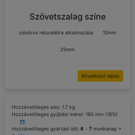
Szövetszalag színe
zsinóros reluxalétra alkalmazása
10mm
25mm
Következő lépés
Hozzávetőleges súly: 1.7 kg
Hozzávetőleges gyűjtési méret:
160 mm (16%)
Hozzávetőleges gyártási idő:
6
-
7
munkanap +