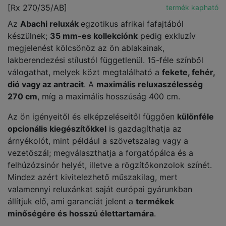
[Rx 270/35/AB]
termék kapható
Az
Abachi reluxák
egzotikus afrikai fafajtából
készülnek;
35 mm-es kollekciónk
pedig exkluzív
megjelenést kölcsönöz az ön ablakainak,
lakberendezési stílustól függetlenül. 15-féle színből
válogathat, melyek közt megtalálható a
fekete, fehér,
dió vagy az antracit
. A
maximális reluxaszélesség
270 cm
, míg a maximális hosszúság 400 cm.
Az ön igényeitől és elképzeléseitől függően
különféle
opcionális kiegészítőkkel
is gazdagíthatja az
árnyékolót, mint például a szövetszalag vagy a
vezetőszál; megválaszthatja a forgatópálca és a
felhúzózsinór helyét, illetve a rögzítőkonzolok színét.
Mindez azért kivitelezhető műszakilag, mert
valamennyi reluxánkat saját európai gyárunkban
állítjuk elő, ami garanciát jelent a
termékek
minőségére és hosszú élettartamára
.