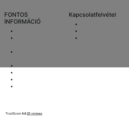
FONTOS
Kapcsolatfelvétel
INFORMÁCIÓ
Email elküldése
Szállítás
+48 881333798
Visszaküldés és
info@fareluxaonline.
pénzvisszatérítés
hu
Adatvédelmi
nyilatkozat
Jogi nyilatkozat
ÁFA-ügyek
Fizetési információk
Honlaptérkép