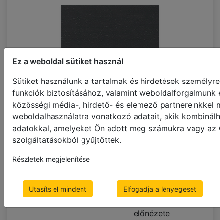
Ez a weboldal sütiket használ
abachi antracite
Sütiket használunk a tartalmak és hirdetések személyr
funkciók biztosításához, valamint weboldalforgalmunk 
közösségi média-, hirdető- és elemező partnereinkkel
weboldalhasználatra vonatkozó adatait, akik kombinálh
adatokkal, amelyeket Ön adott meg számukra vagy az Ö
szolgáltatásokból gyűjtöttek.
abachi black
Részletek megjelenítése
Utasíts el mindent
Elfogadja a lényegeset
Mintarendelési oldal
Teljes méretű képek
előnézete