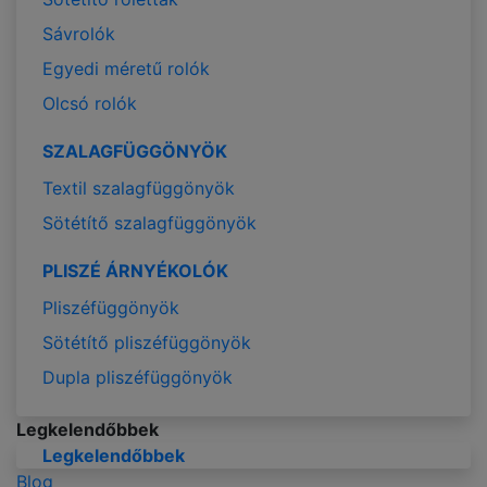
Sávrolók
Egyedi méretű rolók
Olcsó rolók
SZALAGFÜGGÖNYÖK
Textil szalagfüggönyök
Sötétítő szalagfüggönyök
PLISZÉ ÁRNYÉKOLÓK
Pliszéfüggönyök
Sötétítő pliszéfüggönyök
Dupla pliszéfüggönyök
Legkelendőbbek
Legkelendőbbek
Blog