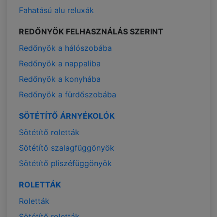
Fahatású alu reluxák
REDŐNYÖK FELHASZNÁLÁS SZERINT
Redőnyök a hálószobába
Redőnyök a nappaliba
Redőnyök a konyhába
Redőnyök a fürdőszobába
SÖTÉTÍTŐ ÁRNYÉKOLÓK
Sötétítő roletták
Sötétítő szalagfüggönyök
Sötétítő pliszéfüggönyök
ROLETTÁK
Roletták
Sötétítő roletták