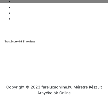
Jogi nyilatkozat
ÁFA-ügyek
Fizetési információk
Honlaptérkép
Copyright © 2023 fareluxaonline.hu Méretre Készült
Árnyékolók Online