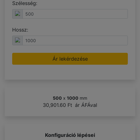
Szélesség:
Hossz:
Ár lekérdezése
500
x
1000
mm
30,901.60 Ft
ár ÁFÁval
Konfiguráció lépései