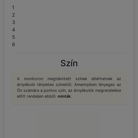
1
2
3
4
5
6
Szín
A monitoron megtekintett színek eltérhetnek az
árnyékoló tényletes színeitől. Amennyiben lényeges az
Ön számára a pontos szín, az árnyékolók megrendelése
előtt rendeljen ebből:
minták
.