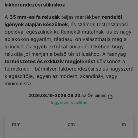
lakberendezési stílushoz
A
35 mm-es fa reluxák
teljes mértékben
rendelői
igények alapján készülnek
, és számos testreszabási
opcióval egészülnek ki. Remekül mutatnak kis és nagy
ablakokon egyaránt, ráadásul ön választhatja meg a
színeket és egyéb extrákat annak érdekében, hogy
reluxája jól menjen a belső tér stílusához. A faanyag
természetes és exkluzív megjelenést
kölcsönöz a
terméknek – bármilyen lakberendezési stílus nagyszerű
kiegészítője, legyen az modern, skandináv, vagy
minimalista.
2026.08.19-2026.08.20
az Ön címén
Ingyenes szállítás
mm
cm
m