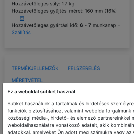
Hozzávetőleges súly: 1.7 kg
Hozzávetőleges gyűjtési méret:
160 mm (16%)
Hozzávetőleges gyártási idő:
6
-
7
munkanap +
Szállítás
TERMÉKJELLEMZŐK
FELSZERELÉS
MÉRETVÉTEL
Ez a weboldal sütiket használ
RENDELKEZÉSRE ÁLLÓ SZÍNEK
Sütiket használunk a tartalmak és hirdetések személyr
A(z)
fa reluxa 35mm
hozzávetőleges gyártási
funkciók biztosításához, valamint weboldalforgalmunk 
ideje:
6
-
7
munkanap. + Szállítás 2-4 nap, ld.
közösségi média-, hirdető- és elemező partnereinkkel
Szállítás
weboldalhasználatra vonatkozó adatait, akik kombinálh
adatokkal, amelyeket Ön adott meg számukra vagy az Ö