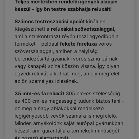
Teljes mértékben rendelői igények alapján
készül – így ön testre szabhatja reluxáit!
Számos testreszabási opciót
kínálunk.
Kiegészítheti a
reluxákat szövetszalaggal
,
ami a színkontraszt révén teszi egyedibbé a
terméket – például
fekete fareluxa
vörös
szövetszalaggal, amiben a helyiség
berendezési tárgyainak (vörös színű párnák
vagy kanapé) színe köszön vissza. Így olyan
egyedi reluxát alkothat meg, amely megfelel
az ön személyes ízlésének.
35 mm-es fa reluxát
305 cm-es szélességig
és 400 cm-es magasságig tudunk biztosítani –
ez még a nagy ablakokkal rendelkező
legigényesebb vevők számára is megfelelő.
Minden árnyékolónk saját európai gyárunkban
készül, ami garantálja a termékek minőségét
és hosszú élettartamát.