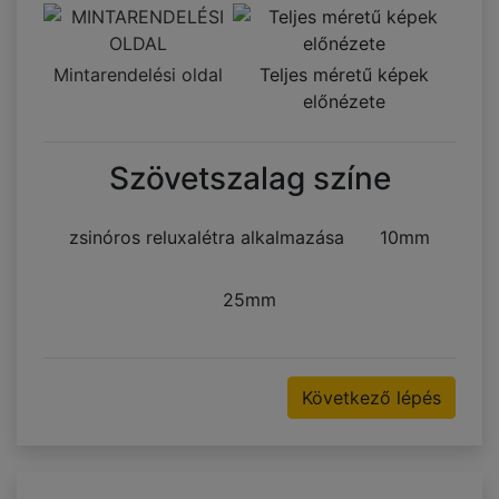
Mintarendelési oldal
Teljes méretű képek
előnézete
Szövetszalag színe
zsinóros reluxalétra alkalmazása
10mm
25mm
Következő lépés