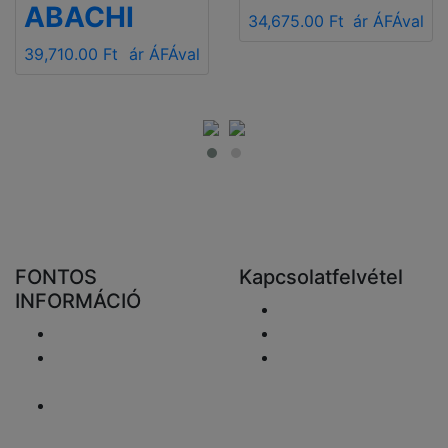
ABACHI
34,675.00 Ft
ár ÁFÁval
39,710.00 Ft
ár ÁFÁval
FONTOS
Kapcsolatfelvétel
INFORMÁCIÓ
Email elküldése
Szállítás
+48 881333798
Visszaküldés és
info@fareluxaonline.
pénzvisszatérítés
hu
Adatvédelmi
nyilatkozat