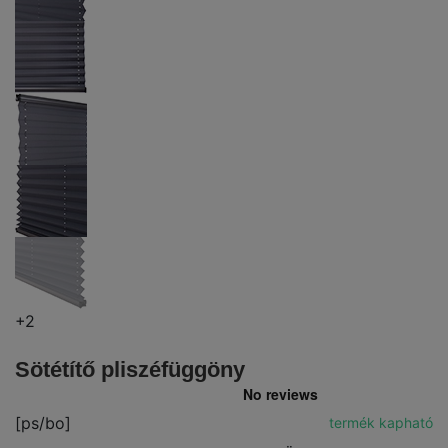
+2
Sötétítő pliszéfüggöny
[ps/bo]
termék kapható