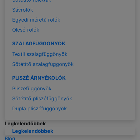
Sávrolók
Egyedi méretű rolók
Olcsó rolók
SZALAGFÜGGÖNYÖK
Textil szalagfüggönyök
Sötétítő szalagfüggönyök
PLISZÉ ÁRNYÉKOLÓK
Pliszéfüggönyök
Sötétítő pliszéfüggönyök
Dupla pliszéfüggönyök
Legkelendőbbek
Legkelendőbbek
Blog