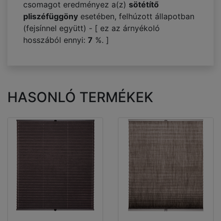
csomagot eredményez a(z)
sötétítő
pliszéfüggöny
esetében, felhúzott állapotban
(fejsínnel együtt) - [ ez az árnyékoló
hosszából ennyi:
7
%. ]
HASONLÓ TERMÉKEK