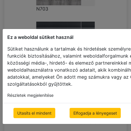
N703
Ez a weboldal sütiket használ
Sütiket használunk a tartalmak és hirdetések személyr
funkciók biztosításához, valamint weboldalforgalmunk 
közösségi média-, hirdető- és elemező partnereinkkel
weboldalhasználatra vonatkozó adatait, akik kombinálh
adatokkal, amelyeket Ön adott meg számukra vagy az Ö
N713
szolgáltatásokból gyűjtöttek.
Részletek megjelenítése
Utasíts el mindent
Elfogadja a lényegeset
Mintarendelési oldal
Teljes méretű képek
előnézete