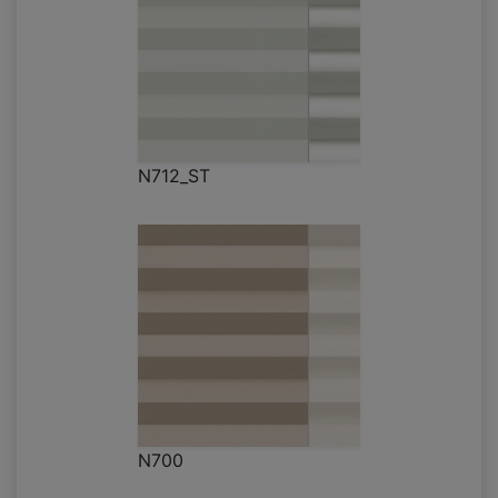
N712_ST
N700