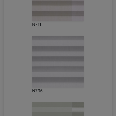
N711
N735