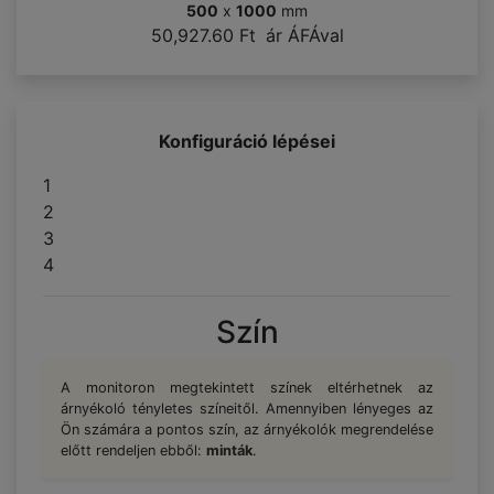
500
x
1000
mm
50,927.60 Ft
ár ÁFÁval
Konfiguráció lépései
1
2
3
4
Szín
A monitoron megtekintett színek eltérhetnek az
árnyékoló tényletes színeitől. Amennyiben lényeges az
Ön számára a pontos szín, az árnyékolók megrendelése
előtt rendeljen ebből:
minták
.