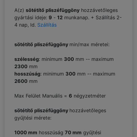
A(z)
sötétítő pliszéfüggöny
hozzávetőleges
gyártási ideje:
9
-
12
munkanap. + Szállítás 2-
4 nap, ld.
Szállítás
sötétítő pliszéfüggöny
min/max méretei:
szélesség
: minimum
300
mm -- maximum
2300
mm
hosszúság
: minimum
300
mm -- maximum
2600
mm
Max Felület Manuális =
6
négyzetméter
sötétítő pliszéfüggöny
hozzávetőleges
gyűjtési mérete:
1000 mm
hosszúság
70
mm
gyűjtési