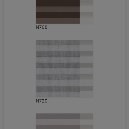
N708
N720