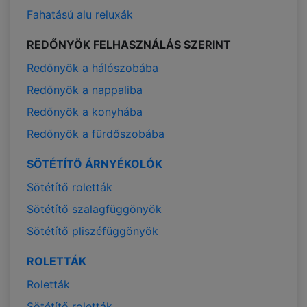
Fahatású alu reluxák
REDŐNYÖK FELHASZNÁLÁS SZERINT
Redőnyök a hálószobába
Redőnyök a nappaliba
Redőnyök a konyhába
Redőnyök a fürdőszobába
SÖTÉTÍTŐ ÁRNYÉKOLÓK
Sötétítő roletták
Sötétítő szalagfüggönyök
Sötétítő pliszéfüggönyök
ROLETTÁK
Roletták
Sötétítő roletták