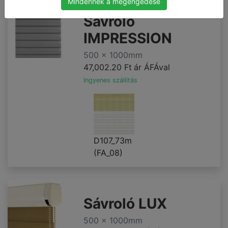
Mindennek a megengedése
Sávroló
IMPRESSION
500 x 1000mm
47,002.20 Ft
ár ÁFÁval
Ingyenes szállítás
D107_73m
(FA_08)
Sávroló LUX
500 x 1000mm