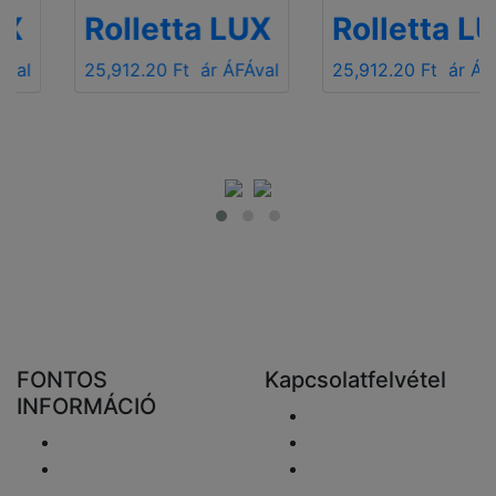
Rolletta LUX
Rolletta LUX
25,912.20 Ft
ár ÁFÁval
25,912.20 Ft
ár ÁFÁval
FONTOS
Kapcsolatfelvétel
INFORMÁCIÓ
Email elküldése
Szállítás
+48 881333798
Visszaküldés és
info@fareluxaonline.
pénzvisszatérítés
hu