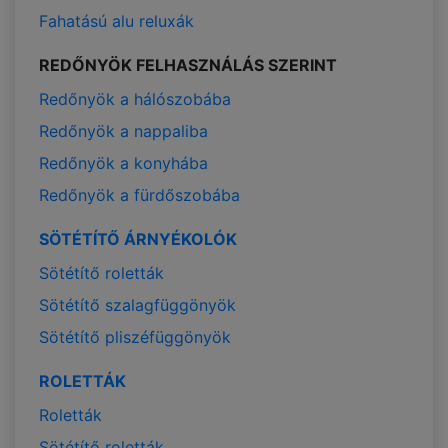
Fahatású alu reluxák
REDŐNYÖK FELHASZNÁLÁS SZERINT
Redőnyök a hálószobába
Redőnyök a nappaliba
Redőnyök a konyhába
Redőnyök a fürdőszobába
SÖTÉTÍTŐ ÁRNYÉKOLÓK
Sötétítő roletták
Sötétítő szalagfüggönyök
Sötétítő pliszéfüggönyök
ROLETTÁK
Roletták
Sötétítő roletták