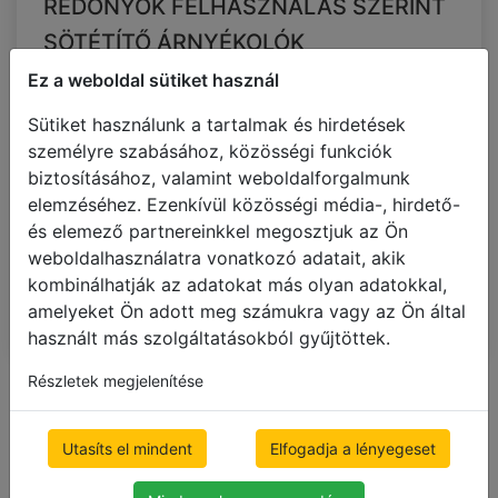
REDŐNYÖK FELHASZNÁLÁS SZERINT
SÖTÉTÍTŐ ÁRNYÉKOLÓK
ROLETTÁK
Ez a weboldal sütiket használ
Roletták
Sütiket használunk a tartalmak és hirdetések
Sötétítő roletták
személyre szabásához, közösségi funkciók
Sávrolók
biztosításához, valamint weboldalforgalmunk
Egyedi méretű rolók
elemzéséhez. Ezenkívül közösségi média-, hirdető-
Olcsó rolók
és elemező partnereinkkel megosztjuk az Ön
weboldalhasználatra vonatkozó adatait, akik
SZALAGFÜGGÖNYÖK
kombinálhatják az adatokat más olyan adatokkal,
PLISZÉ ÁRNYÉKOLÓK
amelyeket Ön adott meg számukra vagy az Ön által
használt más szolgáltatásokból gyűjtöttek.
Részletek megjelenítése
Összes kategória
Szűrés
Méretek
Rendezési
Szín
szempont
Sávrolók
Utasíts el mindent
Elfogadja a lényegeset
zöld