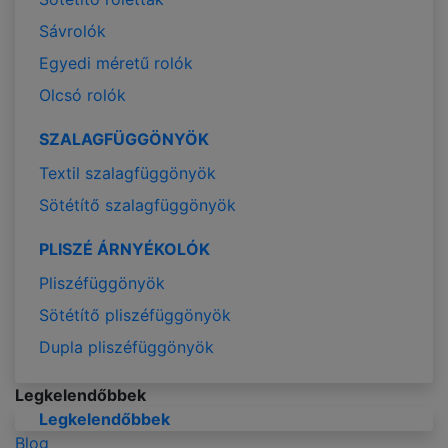
Sávrolók
Egyedi méretű rolók
Olcsó rolók
SZALAGFÜGGÖNYÖK
Textil szalagfüggönyök
Sötétítő szalagfüggönyök
PLISZÉ ÁRNYÉKOLÓK
Pliszéfüggönyök
Sötétítő pliszéfüggönyök
Dupla pliszéfüggönyök
Legkelendőbbek
Legkelendőbbek
Blog