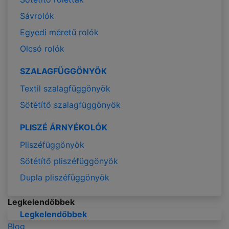
Sávrolók
Egyedi méretű rolók
Olcsó rolók
SZALAGFÜGGÖNYÖK
Textil szalagfüggönyök
Sötétítő szalagfüggönyök
PLISZÉ ÁRNYÉKOLÓK
Pliszéfüggönyök
Sötétítő pliszéfüggönyök
Dupla pliszéfüggönyök
Legkelendőbbek
Legkelendőbbek
Blog