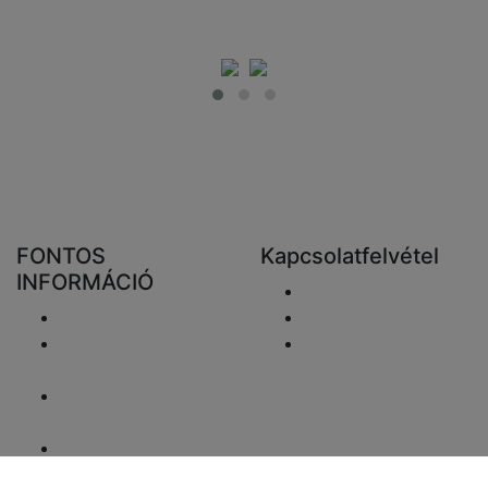
FONTOS
Kapcsolatfelvétel
INFORMÁCIÓ
Email elküldése
Szállítás
+48 881333798
Visszaküldés és
info@fareluxaonline.
pénzvisszatérítés
hu
Adatvédelmi
nyilatkozat
Jogi nyilatkozat
ÁFA-ügyek