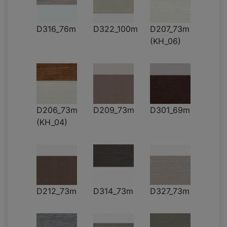
D316_76m
D322_100m
D207_73m
(KH_06)
D206_73m
D209_73m
D301_69m
(KH_04)
D212_73m
D314_73m
D327_73m