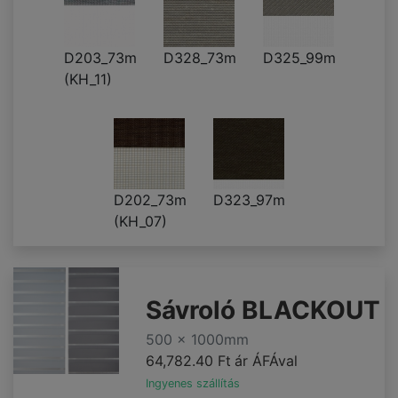
D203_73m
D328_73m
D325_99m
(KH_11)
D202_73m
D323_97m
(KH_07)
Sávroló BLACKOUT
500 x 1000mm
64,782.40 Ft
ár ÁFÁval
Ingyenes szállítás