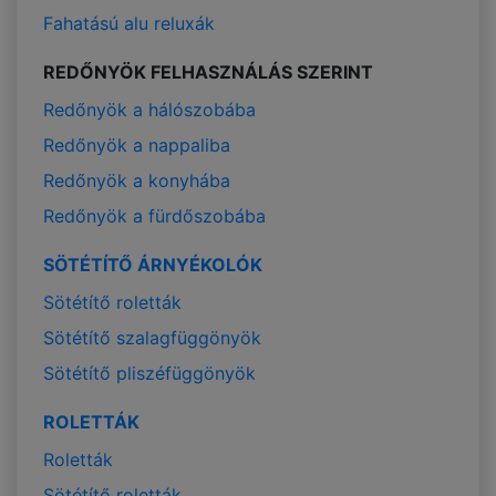
Fahatású alu reluxák
REDŐNYÖK FELHASZNÁLÁS SZERINT
Redőnyök a hálószobába
Redőnyök a nappaliba
Redőnyök a konyhába
Redőnyök a fürdőszobába
SÖTÉTÍTŐ ÁRNYÉKOLÓK
Sötétítő roletták
Sötétítő szalagfüggönyök
Sötétítő pliszéfüggönyök
ROLETTÁK
Roletták
Sötétítő roletták