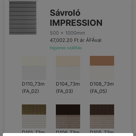
Sávroló
IMPRESSION
500 x 1000mm
47,002.20 Ft
ár ÁFÁval
Ingyenes szállítás
D110_73m
D104_73m
D108_73m
(FA_02)
(FA_03)
(FA_05)
D101_73m
D106_73m
D105_73m