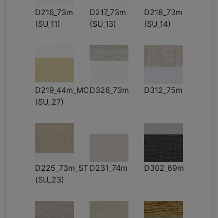
D216_73m
D217_73m
D218_73m
(SU_11)
(SU_13)
(SU_14)
D219_44m_MC
D326_73m
D312_75m
(SU_27)
D225_73m_ST
D231_74m
D302_69m
(SU_23)