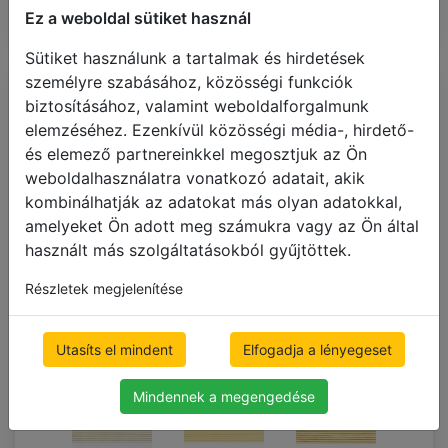
(FA_06)
(FA_14)
(FA_13)
Ez a weboldal sütiket használ
Sütiket használunk a tartalmak és hirdetések
személyre szabásához, közösségi funkciók
Sávroló LUX
biztosításához, valamint weboldalforgalmunk
elemzéséhez. Ezenkívül közösségi média-, hirdető-
500 x 1000mm
és elemező partnereinkkel megosztjuk az Ön
52,660.40 Ft
ár ÁFÁval
weboldalhasználatra vonatkozó adatait, akik
Ingyenes szállítás
kombinálhatják az adatokat más olyan adatokkal,
amelyeket Ön adott meg számukra vagy az Ön által
használt más szolgáltatásokból gyűjtöttek.
Részletek megjelenítése
D208_73m
D201_73m
D321_98m
(KH_01)
(KH_02)
Utasíts el mindent
Elfogadja a lényegeset
Mindennek a megengedése