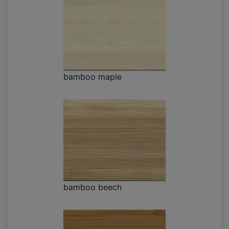
bamboo maple
bamboo beech