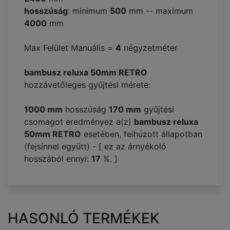
hosszúság
: minimum
500
mm -- maximum
4000
mm
Max Felület Manuális =
4
négyzetméter
bambusz reluxa 50mm RETRO
hozzávetőleges gyűjtési mérete:
1000 mm
hosszúság
170
mm
gyűjtési
csomagot eredményez a(z)
bambusz reluxa
50mm RETRO
esetében, felhúzott állapotban
(fejsínnel együtt) - [ ez az árnyékoló
hosszából ennyi:
17
%. ]
HASONLÓ TERMÉKEK