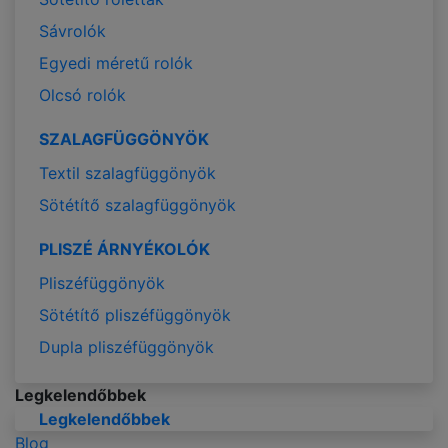
Sávrolók
Egyedi méretű rolók
Olcsó rolók
SZALAGFÜGGÖNYÖK
Textil szalagfüggönyök
Sötétítő szalagfüggönyök
PLISZÉ ÁRNYÉKOLÓK
Pliszéfüggönyök
Sötétítő pliszéfüggönyök
Dupla pliszéfüggönyök
Legkelendőbbek
Legkelendőbbek
Blog