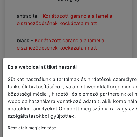
antracite
–
Korlátozott garancia a lamella
elszíneződésének kockázata miatt
black
–
Korlátozott garancia a lamella
elszíneződésének kockázata miatt
+10%
+10%
Ez a weboldal sütiket használ
limestone wave
cacao wave
Sütiket használunk a tartalmak és hirdetések személyr
funkciók biztosításához, valamint weboldalforgalmunk 
+10%
+10%
közösségi média-, hirdető- és elemező partnereinkkel
mist wave
clay wave
weboldalhasználatra vonatkozó adatait, akik kombinálh
adatokkal, amelyeket Ön adott meg számukra vagy az Ö
szolgáltatásokból gyűjtöttek.
Extra szalag (választható)
Részletek megjelenítése