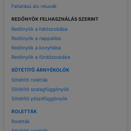
Fahatású alu reluxák
REDŐNYÖK FELHASZNÁLÁS SZERINT
Redőnyök a hálószobába
Redőnyök a nappaliba
Redőnyök a konyhába
Redőnyök a fürdőszobába
SÖTÉTÍTŐ ÁRNYÉKOLÓK
Sötétítő roletták
Sötétítő szalagfüggönyök
Sötétítő pliszéfüggönyök
ROLETTÁK
Roletták
Sötétítő roletták