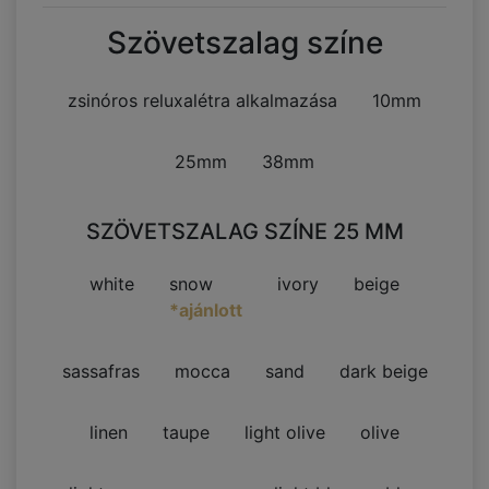
Szövetszalag színe
zsinóros reluxalétra alkalmazása
10mm
25mm
38mm
SZÖVETSZALAG SZÍNE 25 MM
white
snow
ivory
beige
*ajánlott
sassafras
mocca
sand
dark beige
linen
taupe
light olive
olive