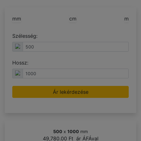
mm
cm
m
Szélesség:
Hossz:
Ár lekérdezése
500
x
1000
mm
49,780.00 Ft
ár ÁFÁval