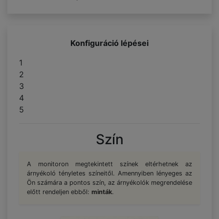
Konfiguráció lépései
1
2
3
4
5
Szín
A monitoron megtekintett színek eltérhetnek az
árnyékoló tényletes színeitől. Amennyiben lényeges az
Ön számára a pontos szín, az árnyékolók megrendelése
előtt rendeljen ebből:
minták
.