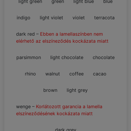
light green
green
light blue
blue
indigo
light violet
violet
terracota
dark red
–
Ebben a lamellaszínben nem
elérhető az elszíneződés kockázata miatt
parsimmon
light chocolate
chocolate
rhino
walnut
coffee
cacao
brown
light grey
wenge
–
Korlátozott garancia a lamella
elszíneződésének kockázata miatt
dark grey