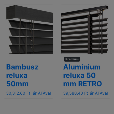
Premium
Bambusz
Alumínium
reluxa
reluxa 50
50mm
mm RETRO
30,312.60 Ft
ár ÁFÁval
39,588.40 Ft
ár ÁFÁval