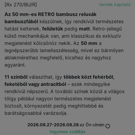
[Rx 270/BU/R]
termék kapható
Az 50 mm-es RETRO bambusz reluxák
bambuszfából
készülnek, így rendkívül természetes
hatást keltenek,
felületük
pedig
matt
. Retro-jellegű
külső mechanikájuk van, ami klasszikus és exkluzív
megjelenést kölcsönöz nekik. Az
50 mm
a
legnépszerűbb lamellaszélesség, mivel ez bármilyen
ablakmérethez megfelelő, kicsihez és nagyhoz
egyaránt.
11 színből
választhat, így
többek közt fehérből,
feketéből vagy antracitból
– ezek mindegyike
rendkívül népszerű. A további színek közül a világos
tölgy például nagyon természetes megjelenést
biztosít, környezetét pedig meghittebbé és
barátságosabbá varázsolja.
2026.08.27-2026.08.28
az Ön címén
Ingyenes szállítás