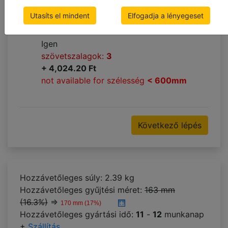
Nem
szövetszalagok:
2
Utasíts el mindent
Elfogadja a lényegeset
Igen
szövetszalagok:
3
+ 4,024.20 Ft
not available for szélesség
< 600mm
Következő lépés
Hozzávetőleges súly: 2.39 kg
Hozzávetőleges gyűjtési méret:
163 mm
(16.3%)
⇒
170 mm (17%)
Hozzávetőleges gyártási idő:
11
-
12
munkanap
+
Szállítás