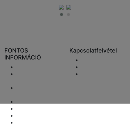
FONTOS
Kapcsolatfelvétel
INFORMÁCIÓ
Email elküldése
Szállítás
+48 881333798
Visszaküldés és
info@fareluxaonline.
pénzvisszatérítés
hu
Adatvédelmi
nyilatkozat
Jogi nyilatkozat
ÁFA-ügyek
Fizetési információk
Honlaptérkép