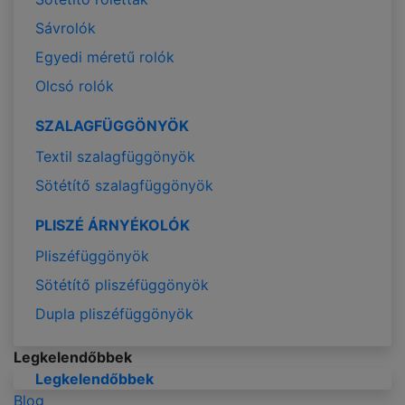
Sávrolók
Egyedi méretű rolók
Olcsó rolók
SZALAGFÜGGÖNYÖK
Textil szalagfüggönyök
Sötétítő szalagfüggönyök
PLISZÉ ÁRNYÉKOLÓK
Pliszéfüggönyök
Sötétítő pliszéfüggönyök
Dupla pliszéfüggönyök
Legkelendőbbek
Legkelendőbbek
Blog