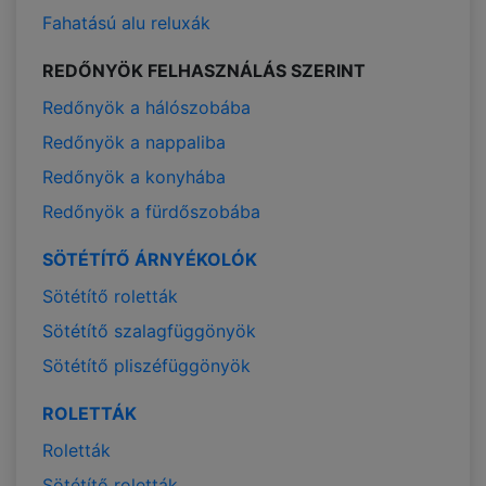
Fahatású alu reluxák
REDŐNYÖK FELHASZNÁLÁS SZERINT
Redőnyök a hálószobába
Redőnyök a nappaliba
Redőnyök a konyhába
Redőnyök a fürdőszobába
SÖTÉTÍTŐ ÁRNYÉKOLÓK
Sötétítő roletták
Sötétítő szalagfüggönyök
Sötétítő pliszéfüggönyök
ROLETTÁK
Roletták
Sötétítő roletták