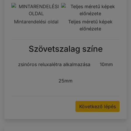
Mintarendelési oldal
Teljes méretű képek
előnézete
Szövetszalag színe
zsinóros reluxalétra alkalmazása
10mm
25mm
Következő lépés