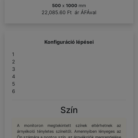
500
x
1000
mm
22,085.60 Ft
ár ÁFÁval
Konfiguráció lépései
1
2
3
4
5
6
Szín
A monitoron megtekintett színek eltérhetnek az
árnyékoló tényletes színeitől. Amennyiben lényeges az
Ön számára a pontos szín, az árnyékolók megrendelése