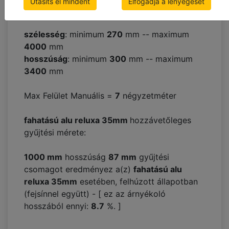
Utasíts el mindent
Elfogadja a lényegeset
fahatású alu reluxa 35mm
min/max méretei:
szélesség
: minimum
270
mm -- maximum
4000
mm
hosszúság
: minimum
300
mm -- maximum
3400
mm
Max Felület Manuális =
7
négyzetméter
fahatású alu reluxa 35mm
hozzávetőleges
gyűjtési mérete:
1000 mm
hosszúság
87
mm
gyűjtési
csomagot eredményez a(z)
fahatású alu
reluxa 35mm
esetében, felhúzott állapotban
(fejsínnel együtt) - [ ez az árnyékoló
hosszából ennyi:
8.7
%. ]