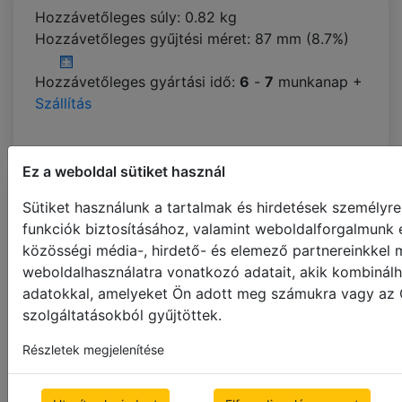
Hozzávetőleges súly: 0.82 kg
Hozzávetőleges gyűjtési méret:
87 mm (8.7%)
Hozzávetőleges gyártási idő:
6
-
7
munkanap +
Szállítás
Ez a weboldal sütiket használ
Sütiket használunk a tartalmak és hirdetések személyr
TERMÉKJELLEMZŐK
FELSZERELÉS
funkciók biztosításához, valamint weboldalforgalmunk 
MÉRETVÉTEL
közösségi média-, hirdető- és elemező partnereinkkel
weboldalhasználatra vonatkozó adatait, akik kombinálh
RENDELKEZÉSRE ÁLLÓ SZÍNEK
adatokkal, amelyeket Ön adott meg számukra vagy az Ö
szolgáltatásokból gyűjtöttek.
A(z)
fahatású alu reluxa 35mm
hozzávetőleges gyártási ideje:
6
-
7
Részletek megjelenítése
munkanap. + Szállítás 2-4 nap, ld.
Szállítás