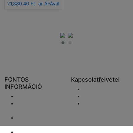
21,880.40 Ft
ár ÁFÁval
FONTOS
Kapcsolatfelvétel
INFORMÁCIÓ
Email elküldése
Szállítás
+48 881333798
Visszaküldés és
info@fareluxaonline.
pénzvisszatérítés
hu
Adatvédelmi
nyilatkozat
Jogi nyilatkozat