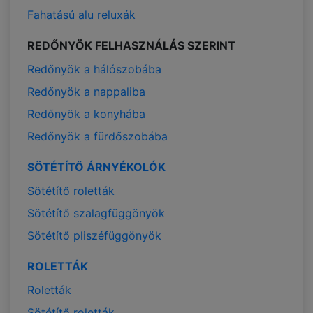
Fahatású alu reluxák
REDŐNYÖK FELHASZNÁLÁS SZERINT
Redőnyök a hálószobába
Redőnyök a nappaliba
Redőnyök a konyhába
Redőnyök a fürdőszobába
SÖTÉTÍTŐ ÁRNYÉKOLÓK
Sötétítő roletták
Sötétítő szalagfüggönyök
Sötétítő pliszéfüggönyök
ROLETTÁK
Roletták
Sötétítő roletták