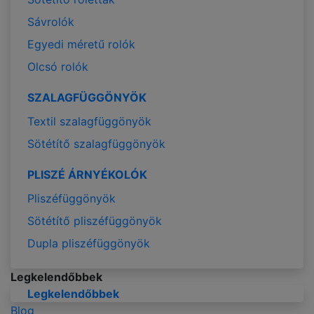
Sávrolók
Egyedi méretű rolók
Olcsó rolók
SZALAGFÜGGÖNYÖK
Textil szalagfüggönyök
Sötétítő szalagfüggönyök
PLISZÉ ÁRNYÉKOLÓK
Pliszéfüggönyök
Sötétítő pliszéfüggönyök
Dupla pliszéfüggönyök
Legkelendőbbek
Legkelendőbbek
Blog