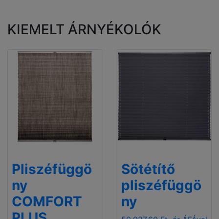
KIEMELT ÁRNYÉKOLÓK
Pliszéfüggö
Sötétítő
ny
pliszéfüggö
COMFORT
ny
PLUS