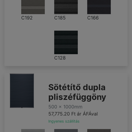
C192
C185
C166
C128
Sötétítő dupla
pliszéfüggöny
500 x 1000mm
57,775.20 Ft
ár ÁFÁval
Ingyenes szállítás