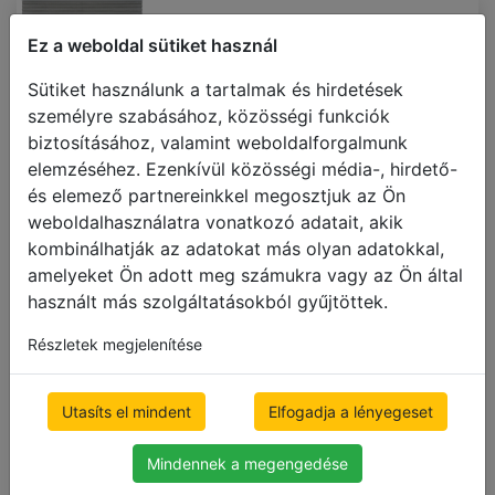
Dupla
Ez a weboldal sütiket használ
pliszéfüggöny
Sütiket használunk a tartalmak és hirdetések
személyre szabásához, közösségi funkciók
500 x 1000mm
biztosításához, valamint weboldalforgalmunk
50,927.60 Ft
ár ÁFÁval
elemzéséhez. Ezenkívül közösségi média-, hirdető-
Ingyenes szállítás
és elemező partnereinkkel megosztjuk az Ön
weboldalhasználatra vonatkozó adatait, akik
kombinálhatják az adatokat más olyan adatokkal,
amelyeket Ön adott meg számukra vagy az Ön által
használt más szolgáltatásokból gyűjtöttek.
C165
C123
C112
Részletek megjelenítése
Utasíts el mindent
Elfogadja a lényegeset
C106
C207
C202
Mindennek a megengedése