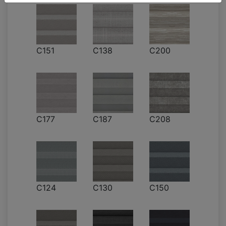
C151
C138
C200
C177
C187
C208
C124
C130
C150