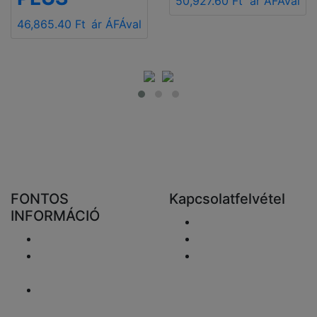
50,927.60 Ft
ár ÁFÁval
46,865.40 Ft
ár ÁFÁval
FONTOS
Kapcsolatfelvétel
INFORMÁCIÓ
Email elküldése
Szállítás
+48 881333798
Visszaküldés és
info@fareluxaonline.
pénzvisszatérítés
hu
Adatvédelmi
nyilatkozat