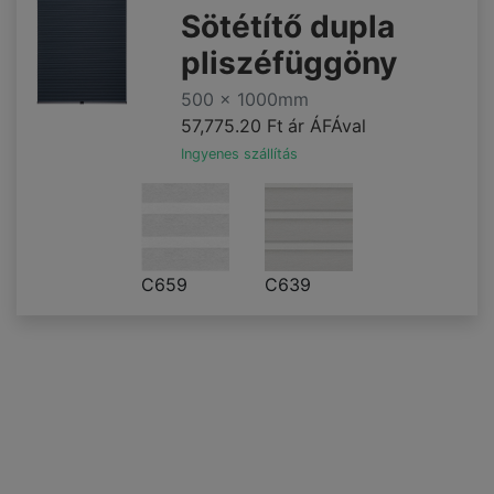
Sötétítő dupla
pliszéfüggöny
500 x 1000mm
57,775.20 Ft
ár ÁFÁval
Ingyenes szállítás
C659
C639