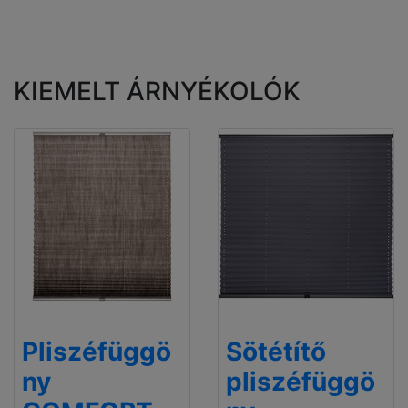
KIEMELT ÁRNYÉKOLÓK
Pliszéfüggö
Sötétítő
ny
pliszéfüggö