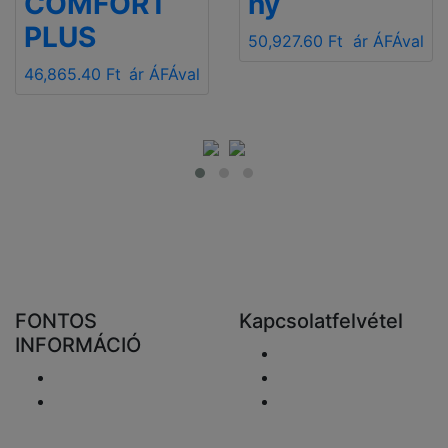
COMFORT
ny
PLUS
50,927.60 Ft
ár ÁFÁval
46,865.40 Ft
ár ÁFÁval
FONTOS
Kapcsolatfelvétel
INFORMÁCIÓ
Email elküldése
Szállítás
+48 881333798
Visszaküldés és
info@fareluxaonline.
pénzvisszatérítés
hu