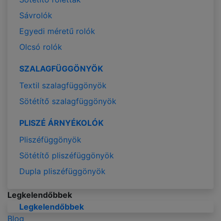
Sávrolók
Egyedi méretű rolók
Olcsó rolók
SZALAGFÜGGÖNYÖK
Textil szalagfüggönyök
Sötétítő szalagfüggönyök
PLISZÉ ÁRNYÉKOLÓK
Pliszéfüggönyök
Sötétítő pliszéfüggönyök
Dupla pliszéfüggönyök
Legkelendőbbek
Legkelendőbbek
Blog