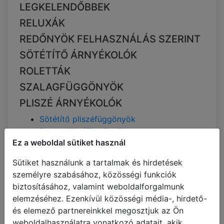
LEGKELENDŐBBEK
RELUXÁK
REDŐNYÖK FELHASZNÁLÁS SZERINT
SÖTÉTÍTŐ ÁRNYÉKOLÓK
ROLETTÁK
SZALAGFÜGGÖNYÖK
PLISZÉ ÁRNYÉKOLÓK
Sötétítő pliszéfüggönyök
Dupla pliszéfüggönyök
Ez a weboldal sütiket használ
Sütiket használunk a tartalmak és hirdetések
személyre szabásához, közösségi funkciók
Összes kategória
Szűrés
Méretek
Rendezési
biztosításához, valamint weboldalforgalmunk
Szín
szempont
elemzéséhez. Ezenkívül közösségi média-, hirdető-
Dupla pliszéfüggönyök
és elemező partnereinkkel megosztjuk az Ön
fehér
weboldalhasználatra vonatkozó adatait, akik