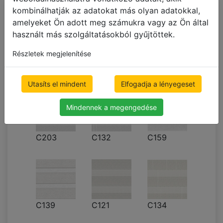
kombinálhatják az adatokat más olyan adatokkal,
Dupla
amelyeket Ön adott meg számukra vagy az Ön által
pliszéfüggöny
használt más szolgáltatásokból gyűjtöttek.
500 x 1000mm
Részletek megjelenítése
50,927.60 Ft
ár ÁFÁval
Ingyenes szállítás
Utasíts el mindent
Elfogadja a lényegeset
Mindennek a megengedése
C203
C132
C159
C139
C121
C134