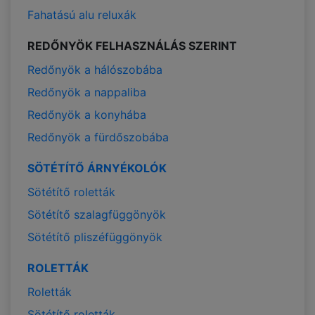
Fahatású alu reluxák
REDŐNYÖK FELHASZNÁLÁS SZERINT
Redőnyök a hálószobába
Redőnyök a nappaliba
Redőnyök a konyhába
Redőnyök a fürdőszobába
SÖTÉTÍTŐ ÁRNYÉKOLÓK
Sötétítő roletták
Sötétítő szalagfüggönyök
Sötétítő pliszéfüggönyök
ROLETTÁK
Roletták
Sötétítő roletták