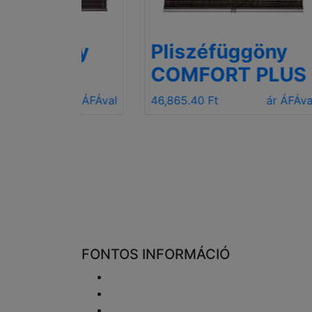
öny
Pliszéfüggöny
Sö
COMFORT PLUS
pl
ár ÁFÁval
46,865.40 Ft
ár ÁFÁval
50,9
FONTOS INFORMÁCIÓ
Szállítás
Visszaküldés és pénzvisszatérítés
Adatvédelmi nyilatkozat