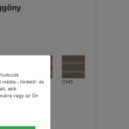
ggöny
 funkciók
 média-, hirdető- és
175
C125
C145
it, akik
ámukra vagy az Ön
C149