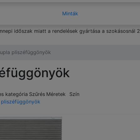
Minták
 ünnepi időszak miatt a rendelések gyártása a szokásosnál 
upla pliszéfüggönyök
zéfüggönyök
s kategória
Szűrés
Méretek
Szín
 pliszéfüggönyök