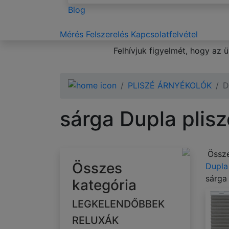
Blog
Mérés
Felszerelés
Kapcsolatfelvétel
Felhívjuk figyelmét, hogy az
PLISZÉ ÁRNYÉKOLÓK
D
sárga Dupla plis
Össze
Összes
Dupla
sárga
kategória
LEGKELENDŐBBEK
RELUXÁK