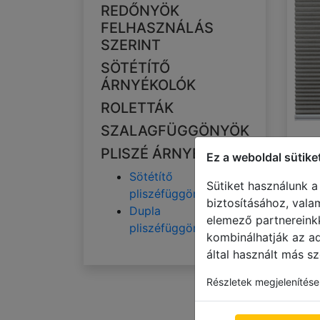
REDŐNYÖK
FELHASZNÁLÁS
SZERINT
SÖTÉTÍTŐ
ÁRNYÉKOLÓK
ROLETTÁK
SZALAGFÜGGÖNYÖK
PLISZÉ ÁRNYÉKOLÓK
Ez a weboldal sütike
Sötétítő
Sütiket használunk a
pliszéfüggönyök
biztosításához, vala
C
Dupla
elemező partnereink
pliszéfüggönyök
kombinálhatják az a
által használt más sz
Részletek megjelenítése