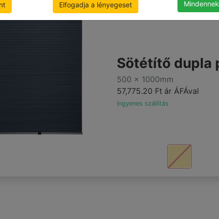
Mindennek
nt
Elfogadja a lényegeset
Sötétítő dupla
500 x 1000mm
57,775.20 Ft
ár ÁFÁval
Ingyenes szállítás