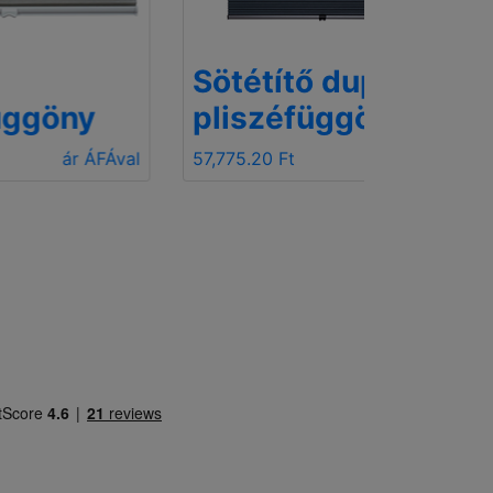
Sötétítő dupla
pliszéfüggöny
FÁval
57,775.20 Ft
ár ÁFÁval