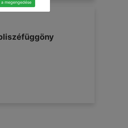
 a megengedése
 pliszéfüggöny