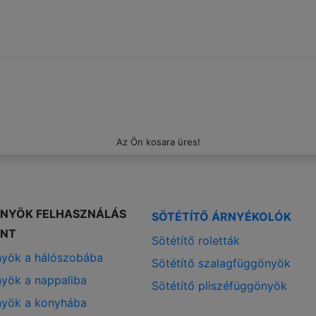
Az Ön kosara üres!
NYÖK FELHASZNÁLÁS
SÖTÉTÍTŐ ÁRNYÉKOLÓK
INT
Sötétítő roletták
yök a hálószobába
Sötétítő szalagfüggönyök
yök a nappaliba
Sötétítő pliszéfüggönyök
yök a konyhába