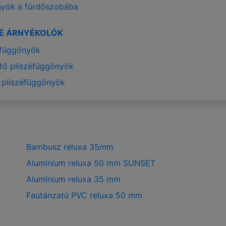
yök a fürdőszobába
ZÉ ÁRNYÉKOLÓK
éfüggönyök
ítő pliszéfüggönyök
 pliszéfüggönyök
Bambusz reluxa 35mm
Aluminíum reluxa 50 mm SUNSET
Alumínium reluxa 35 mm
Fautánzatú PVC reluxa 50 mm