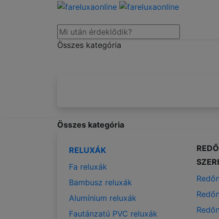
Összes kategória
Összes kategória
REDŐ
RELUXÁK
SZER
Fa reluxák
Redőn
Bambusz reluxák
Redőn
Alumínium reluxák
Redőn
Fautánzatú PVC reluxák