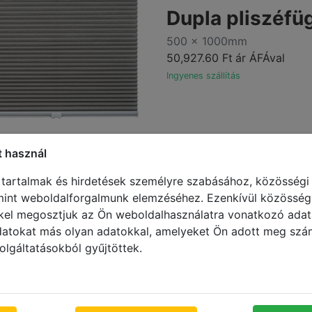
Dupla pliszéfü
500 x 1000mm
50,927.60 Ft
ár ÁFÁval
Ingyenes szállítás
t használ
 tartalmak és hirdetések személyre szabásához, közösségi
mint weboldalforgalmunk elemzéséhez. Ezenkívül közösségi
101
C143
C105
C162
C
kel megosztjuk az Ön weboldalhasználatra vonatkozó adata
datokat más olyan adatokkal, amelyeket Ön adott meg sz
olgáltatásokból gyűjtöttek.
C136
C146
C147