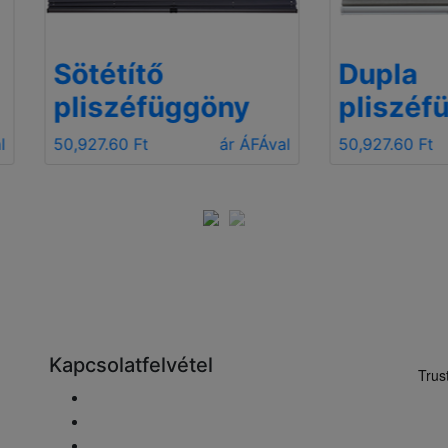
tétítő
Dupla
iszéfüggöny
pliszéfüggöny
27.60 Ft
ár ÁFÁval
50,927.60 Ft
ár Á
Kapcsolatfelvétel
Email elküldése
+48 881333798
info@fareluxaonline.hu